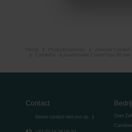
Datenschutzerklärung der Zeh
Zehnder Group AG: Data Priva
Zehnder Group België nv/sa: Dé
Zehnder Group Czech Republic
Zehnder Group France: Protec
Zehnder Group Ibérica SAU: Po
Home
ProductSceletons
Zehnder ComfoFi
Zehnder Group Italia S.r.l.: Pr
ComfoFix - Kanaalhouder ComfoTube 90 met fix
Zehnder Group İç Mekan İklimle
Zehnder Group Nederland bv: 
Zehnder Group Sales Internati
Zehnder Group Schweiz AG: D
Zehnder Polska Sp. z o.o.: O
Zehnder Group UK Limited: Pr
Contact
Bedrij
Over Ze
Neem contact met ons op
Carrièr
+32 (0) 15 28 05 10