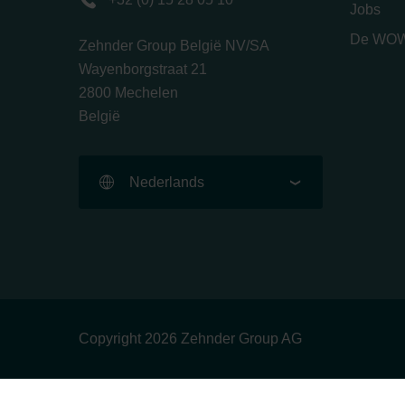
Jobs
De WOW
Zehnder Group België NV/SA
Wayenborgstraat 21
2800 Mechelen
België
Nederlands
Copyright 2026 Zehnder Group AG