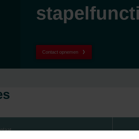
stapelfuncti
Contact opnemen
es
plaat