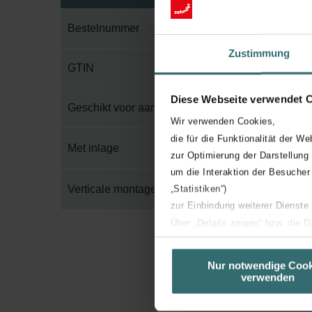
Bestelnummer
Zustimmung
GTIN
Diese Webseite verwendet 
Geschikt voor aantal buizen
Wir verwenden Cookies,
die für die Funktionalität der We
Met inlage
zur Optimierung der Darstellung
um die Interaktion der Besucher
Verticale montage
„Statistiken“)
zur Einbindung weiterer Dienste
Über „Details zeigen“ bzw. die 
die jeweiligen Cookies an oder l
unserer Website verwenden, um 
Nur notwendige Cook
verwenden
basierend auf Ihren Interessen z
Datenschutzerklärung widerrufen