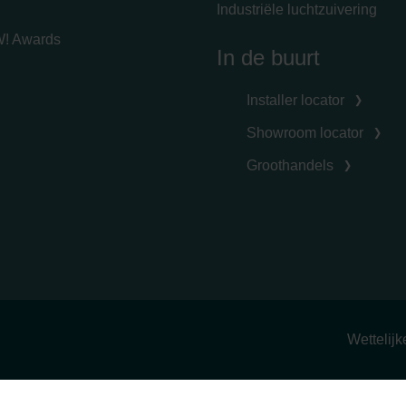
Industriële luchtzuivering
! Awards
In de buurt
Installer locator
Showroom locator
Groothandels
Wettelij