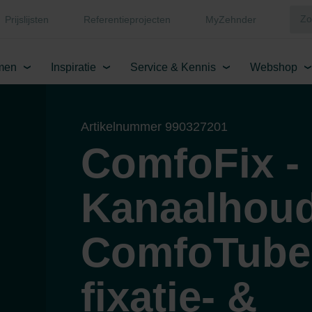
Prijslijsten
Referentieprojecten
MyZehnder
men
Inspiratie
Service & Kennis
Webshop
Artikelnummer 990327201
ComfoFix -
Kanaalhou
ComfoTube
fixatie- &