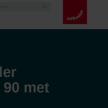
der
 90 met