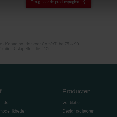
Terug naar de productpagina
nder Group
cy
clarations de confidentialité
 s.r.o.: Zásady ochrany osobních údajů
tion des données
lítica de privacidad
x - Kanaalhouder voor ComfoTube 75 & 90
ivacy
atie- & stapelfunctie - 10st
ndirme Sanayi ve Ticaret Limitet Şirketi: Web Sitesi Çerezleri
Privacyverklaringen
onal: Privacy Policy
atenschutz
świadczenie o ochronie danych Zehnder
ivacy Policy
f
Producten
hnder
Ventilatie
emogelijkheden
Designradiatoren