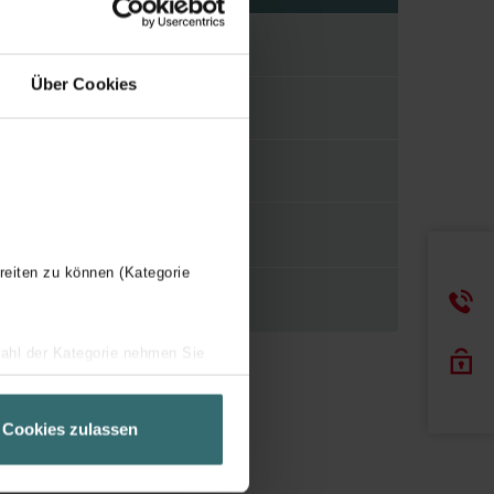
990327201
Über Cookies
7640138039997
1
reiten zu können (Kategorie
wahl der Kategorie nehmen Sie
ir Ihren Besuchsverlauf auf
geschneiderte Informationen
Cookies zulassen
ch über einen Link in der