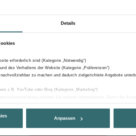
Details
Cookies
bsite erforderlich sind (Kategorie „Notwendig“)
 und des Verhaltens der Website (Kategorie „Präferenzen“)
 nachvollziehbar zu machen und dadurch zielgerichtete Angebote unterb
 wie z.B. YouTube oder Bing (Kategorie „Marketing“)
Datenschutzerklärung erhalten Sie weitere Informationen. Durch die Aus
ehnen sie ab. Bei der Auswahl von „Statistiken“ willigen Sie ein, dass w
Ihnen die bestmögliche Nutzererfahrung zu ermöglichen und Ihnen maß
ies
Anpassen
ur Verfügung zu stellen. Alle Einwilligungen können Sie selbstverständli
.