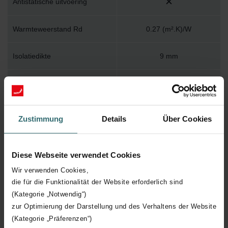
Antistatische uitvoering
Warmteweerstand Rd
0.27 (m².K)/W
Isolatiedikte
9 mm
Uitwendige
Geen (onbehandeld)
oppervlaktebescherming
Zustimmung
Details
Über Cookies
Uitvoering
Uitwendig geïsoleerd kanaal
Nom. kanaalbreedte
138 mm
Diese Webseite verwendet Cookies
Wir verwenden Cookies,
Materiaal kanaal
Kunststof
die für die Funktionalität der Website erforderlich sind
(Kategorie „Notwendig“)
Aansluiting 1
Overig
zur Optimierung der Darstellung und des Verhaltens der Website
(Kategorie „Präferenzen“)