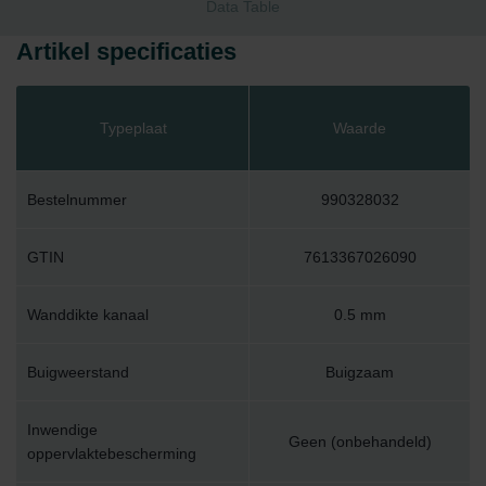
Data Table
Artikel specificaties
Typeplaat
Waarde
Bestelnummer
990328032
GTIN
7613367026090
Wanddikte kanaal
0.5 mm
Buigweerstand
Buigzaam
Inwendige
Geen (onbehandeld)
oppervlaktebescherming