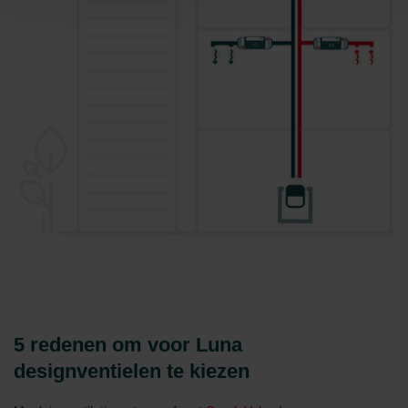
Datenschutzerklärung der Zehnder Group
Zehnder Group AG: Data Privacy
Zehnder Group België nv/sa: Déclarations de confidentialité
Zehnder Group Czech Republic s.r.o.: Zásady ochrany
osobních údajů
Zehnder Group France: Protection des données
Zehnder Group Ibérica SAU: Política de privacidad
Zehnder Group Italia S.r.l.: Privacy
Zehnder Group İç Mekan İklimlendirme Sanayi ve Ticaret
Limitet Şirketi: Web Sitesi Çerezleri
Zehnder Group Nederland bv: Privacyverklaringen
Zehnder Group Sales International: Privacy Policy
Zehnder Group Schweiz AG: Datenschutz
Zehnder Polska Sp. z o.o.: Oświadczenie o ochronie
danych Zehnder
Zehnder Group UK Limited: Privacy Policy
5 redenen om voor Luna
designventielen te kiezen