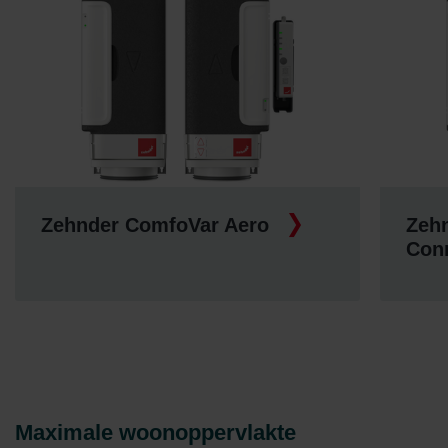
Zehnder ComfoVar Aero
Zeh
Connect
Acc
Maximale woonoppervlakte