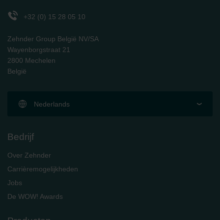
danych Zehnder
+32 (0) 15 28 05 10
Zehnder Group UK Limited: Privacy Policy
Zehnder Group België NV/SA
Wayenborgstraat 21
2800 Mechelen
België
Nederlands
Bedrijf
Over Zehnder
Carrièremogelijkheden
Jobs
De WOW! Awards