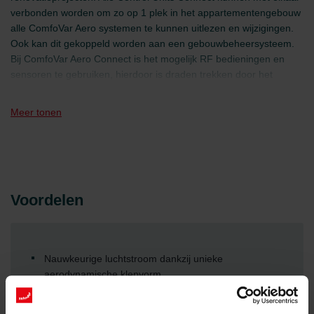
verbonden worden om zo op 1 plek in het appartementengebouw
alle ComfoVar Aero systemen te kunnen uitlezen en wijzigingen.
Ook kan dit gekoppeld worden aan een gebouwbeheersysteem.
Bij ComfoVar Aero Connect is het mogelijk RF bedieningen en
sensoren te gebruiken, hierdoor is draden trekken door het
appartement niet nodig.
Meer tonen
Voordelen
Nauwkeurige luchtstroom dankzij unieke
aerodynamische klepvorm
Onderhoudsarme klepmodules: de druppelvorm
voorkomt dat vervuiling zich ophoopt