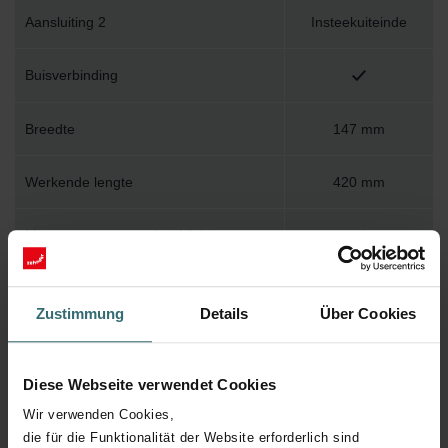
Aansluiting 2
Insteekuiteinde
Buisverbinding
Breedte
147 mm
Werkende lengte
420 mm
Met voorgemonteerde afdichting
Materiaal
Kunststof
Zustimmung
Details
Über Cookies
Oppervlaktebescherming
Overig
Diese Webseite verwendet Cookies
Hulpstukverbinding
Wir verwenden Cookies,
die für die Funktionalität der Website erforderlich sind