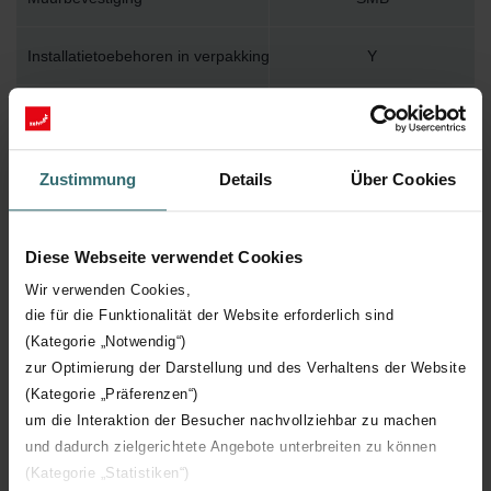
Installatietoebehoren in verpakking
Y
Max. werktemperatuur
110
Max. werkdruk
1000
Zustimmung
Details
Über Cookies
Lengte
682 mm
Diese Webseite verwendet Cookies
Hoogte
1815 mm
Wir verwenden Cookies,
die für die Funktionalität der Website erforderlich sind
(Kategorie „Notwendig“)
Diepte
100 mm
zur Optimierung der Darstellung und des Verhaltens der Website
(Kategorie „Präferenzen“)
Aantal elementen
14
um die Interaktion der Besucher nachvollziehbar zu machen
und dadurch zielgerichtete Angebote unterbreiten zu können
Oriëntatie
V
(Kategorie „Statistiken“)