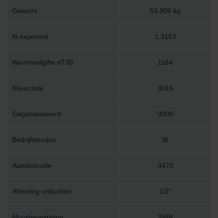
Gewicht
53.806 kg
N-exponent
1.3153
Warmteafgifte dT30
1184
Kleurcode
9016
Gegalvaniseerd
0000
Bedrijfsmodus
W
Aansluitcode
3470
Afmeting ontluchter
1/2"
Muurbevestiging
SMB