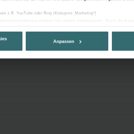
 wie z.B. YouTube oder Bing (Kategorie „Marketing“)
Datenschutzerklärung erhalten Sie weitere Informationen. Durch die Aus
ehnen sie ab. Bei der Auswahl von „Statistiken“ willigen Sie ein, dass w
Ihnen die bestmögliche Nutzererfahrung zu ermöglichen und Ihnen maß
ies
Anpassen
ur Verfügung zu stellen. Alle Einwilligungen können Sie selbstverständli
.
nder Group
cy
clarations de confidentialité
 s.r.o.: Zásady ochrany osobních údajů
tion des données
lítica de privacidad
ivacy
ndirme Sanayi ve Ticaret Limitet Şirketi: Web Sitesi Çerezleri
Privacyverklaringen