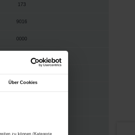
173
9016
0000
W
S012
Über Cookies
1/2"
WBMET
Y
reiten zu können (Kategorie