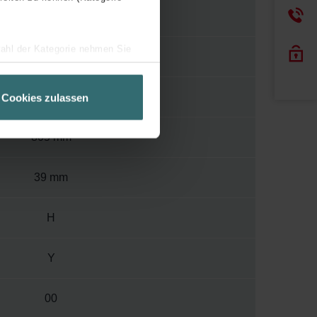
110
wahl der Kategorie nehmen Sie
400
ir Ihren Besuchsverlauf auf
geschneiderte Informationen
400 mm
Cookies zulassen
ch über einen Link in der
805 mm
39 mm
H
Y
00