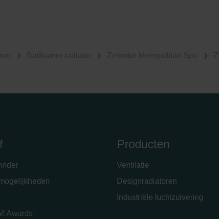
ren
Badkamer radiator
Zehnder Metropolitan Spa
Z
f
Producten
hnder
Ventilatie
emogelijkheden
Designradiatoren
Industriële luchtzuivering
! Awards