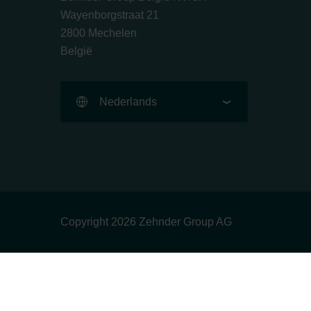
Wayenborgstraat 21
2800 Mechelen
België
Nederlands
Copyright 2026 Zehnder Group AG