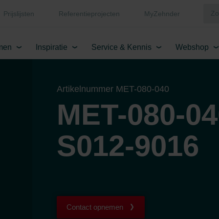
Prijslijsten
Referentieprojecten
MyZehnder
men
Inspiratie
Service & Kennis
Webshop
Artikelnummer MET-080-040
MET-080-04
S012-9016
Contact opnemen