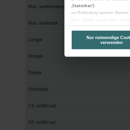
„Statistiken“)
Max. werktemperatuur
zur Einbindung weiterer Dienste
Über „Details zeigen“ bzw. die 
Max. werkdruk
die jeweiligen Cookies an oder l
unserer Website verwenden, um 
Nur notwendige Cook
Lengte
verwenden
basierend auf Ihren Interessen z
Datenschutzerklärung widerrufen
Hoogte
Datenschutzerklärung der Zeh
Diepte
Zehnder Group AG: Data Priva
Zehnder Group België nv/sa: Dé
Zehnder Group Czech Republic
Oriëntatie
Zehnder Group France: Protec
Zehnder Group Ibérica SAU: Po
CE certificaat
Zehnder Group Italia S.r.l.: Pr
Zehnder Group İç Mekan İklimle
NF certificaat
Zehnder Group Nederland bv: 