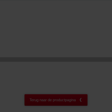
onal: Privacy Policy
atenschutz
świadczenie o ochronie danych Zehnder
ivacy Policy
Terug naar de productpagina