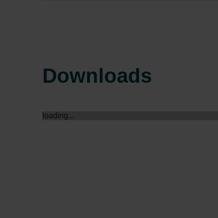
Zehnder Group Sales Internati
Zehnder Group Schweiz AG: D
Zehnder Polska Sp. z o.o.: O
Zehnder Group UK Limited: Pr
Downloads
loading...