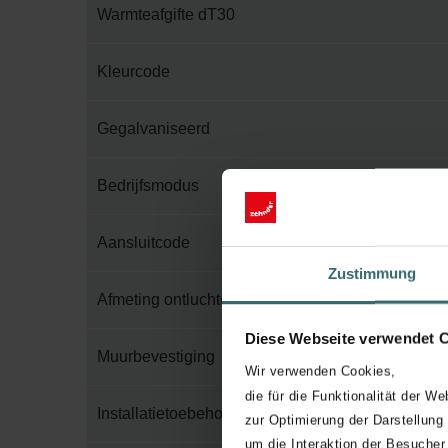
Warmteafgifte dT30
Kleurcode
Gegalvaniseerd
Bedrijfsmodus
Aansluitcode
Zustimmung
Afmeting ontluchter
Diese Webseite verwendet 
Muurbevestiging
Wir verwenden Cookies,
die für die Funktionalität der We
Installatietoebehoren in verpakking
zur Optimierung der Darstellung
um die Interaktion der Besucher