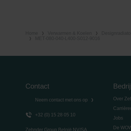
Home
Verwarmen & Koelen
Designradiato
MET-080-040-L400-S012-9016
Contact
Bedrij
Over Ze
Neem contact met ons op
Carrièr
+32 (0) 15 28 05 10
Jobs
De WOW
Zehnder Group België NV/SA