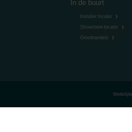
In de buurt
Installer locator
Showroom locator
Groothandels
Wettelij