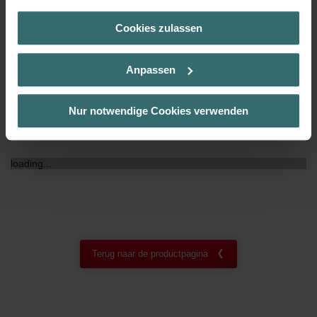
(Kategorie „Marketing“)
Cookies zulassen
Über „Details zeigen“ bzw. die Datenschutzerklärung erhalten
NF certificaat
00
Sie weitere Informationen. Durch die Auswahl der Kategorie
nehmen Sie die jeweiligen Cookies an oder lehnen sie ab. Bei
Anpassen
der Auswahl von „Statistiken“ willigen Sie ein, dass wir Ihren
Besuchsverlauf auf unserer Website verwenden, um Ihnen die
bestmögliche Nutzererfahrung zu ermöglichen und Ihnen
Nur notwendige Cookies verwenden
maßgeschneiderte Informationen basierend auf Ihren Interessen
Downloads
zur Verfügung zu stellen. Alle Einwilligungen können Sie
selbstverständlich über einen Link in der Datenschutzerklärung
loading...
widerrufen.
Datenschutzerklärung der Zehnder Group
Zehnder Group AG: Data Privacy
Zehnder Group België nv/sa: Déclarations de confidentialité
Zehnder Group Czech Republic s.r.o.: Zásady ochrany
Terug naar de productpagina
osobních údajů
Zehnder Group France: Protection des données
Zehnder Group Ibérica SAU: Política de privacidad
Zehnder Group Italia S.r.l.: Privacy