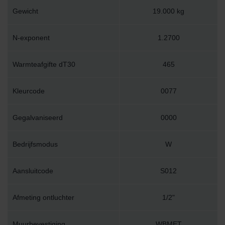
Gewicht
19.000 kg
N-exponent
1.2700
Warmteafgifte dT30
465
Kleurcode
0077
Gegalvaniseerd
0000
Bedrijfsmodus
W
Aansluitcode
S012
Afmeting ontluchter
1/2"
Muurbevestiging
WBMET