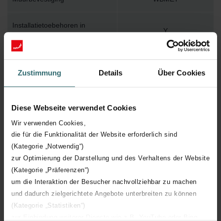
Installatietoebehoren in
Y
verpakking
Max. werktemperatuur
110
Zustimmung
Details
Über Cookies
Max. werkdruk
400
Diese Webseite verwendet Cookies
Lengte
600 mm
Wir verwenden Cookies,
die für die Funktionalität der Website erforderlich sind
Hoogte
1750 mm
(Kategorie „Notwendig“)
zur Optimierung der Darstellung und des Verhaltens der Website
Diepte
39 mm
(Kategorie „Präferenzen“)
um die Interaktion der Besucher nachvollziehbar zu machen
Oriëntatie
H
und dadurch zielgerichtete Angebote unterbreiten zu können
(Kategorie „Statistiken“)
zur Einbindung weiterer Dienste wie z.B. YouTube oder Bing
CE certificaat
Y