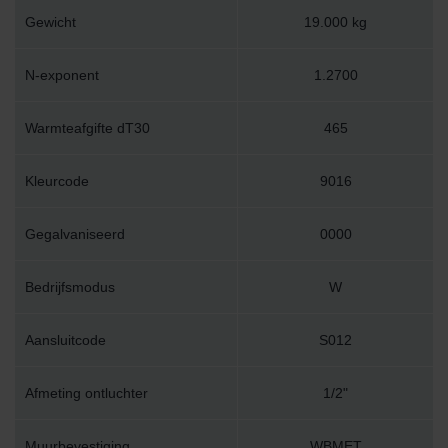
Gewicht
19.000 kg
N-exponent
1.2700
Warmteafgifte dT30
465
Kleurcode
9016
Gegalvaniseerd
0000
Bedrijfsmodus
W
Aansluitcode
S012
Afmeting ontluchter
1/2"
Muurbevestiging
WBMET