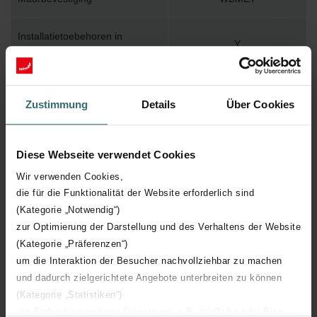
Installatietoebehoren in
Y
verpakking
Max. werktemperatuur
110
Zustimmung
Details
Über Cookies
Max. werkdruk
400
Diese Webseite verwendet Cookies
Lengte
600 mm
Wir verwenden Cookies,
die für die Funktionalität der Website erforderlich sind
Hoogte
1750 mm
(Kategorie „Notwendig“)
zur Optimierung der Darstellung und des Verhaltens der Website
Diepte
39 mm
(Kategorie „Präferenzen“)
um die Interaktion der Besucher nachvollziehbar zu machen
Oriëntatie
H
und dadurch zielgerichtete Angebote unterbreiten zu können
(Kategorie „Statistiken“)
zur Einbindung weiterer Dienste wie z.B. YouTube oder Bing
CE certificaat
Y