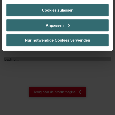
(Kategorie „Marketing“)
Cookies zulassen
Über „Details zeigen“ bzw. die Datenschutzerklärung erhalten
NF certificaat
00
Sie weitere Informationen. Durch die Auswahl der Kategorie
nehmen Sie die jeweiligen Cookies an oder lehnen sie ab. Bei
Anpassen
der Auswahl von „Statistiken“ willigen Sie ein, dass wir Ihren
Besuchsverlauf auf unserer Website verwenden, um Ihnen die
bestmögliche Nutzererfahrung zu ermöglichen und Ihnen
Nur notwendige Cookies verwenden
maßgeschneiderte Informationen basierend auf Ihren Interessen
Downloads
zur Verfügung zu stellen. Alle Einwilligungen können Sie
selbstverständlich über einen Link in der Datenschutzerklärung
loading...
widerrufen.
Datenschutzerklärung der Zehnder Group
Zehnder Group AG: Data Privacy
Zehnder Group België nv/sa: Déclarations de confidentialité
Zehnder Group Czech Republic s.r.o.: Zásady ochrany
Terug naar de productpagina
osobních údajů
Zehnder Group France: Protection des données
Zehnder Group Ibérica SAU: Política de privacidad
Zehnder Group Italia S.r.l.: Privacy