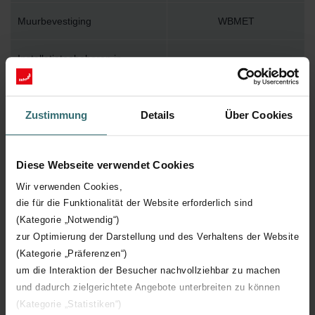
Muurbevestiging
WBMET
Installatietoebehoren in
Y
verpakking
Max. werktemperatuur
110
Zustimmung
Details
Über Cookies
Max. werkdruk
400
Diese Webseite verwendet Cookies
Lengte
600 mm
Wir verwenden Cookies,
die für die Funktionalität der Website erforderlich sind
(Kategorie „Notwendig“)
Hoogte
805 mm
zur Optimierung der Darstellung und des Verhaltens der Website
(Kategorie „Präferenzen“)
Diepte
39 mm
um die Interaktion der Besucher nachvollziehbar zu machen
und dadurch zielgerichtete Angebote unterbreiten zu können
Oriëntatie
H
(Kategorie „Statistiken“)