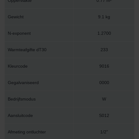
Oppervlakte
0.77 m²
Gewicht
9.1 kg
N-exponent
1.2700
Warmteafgifte dT30
233
Kleurcode
9016
Gegalvaniseerd
0000
Bedrijfsmodus
W
Aansluitcode
S012
Afmeting ontluchter
1/2"