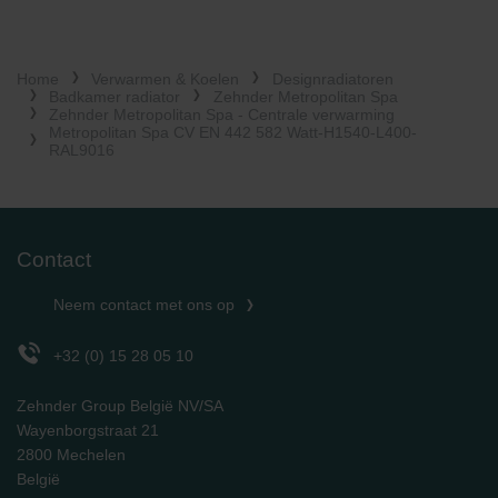
Zehnder Group Italia S.r.l.: Privacy
Zehnder Group İç Mekan İklimlendirme Sanayi ve Ticaret
Limitet Şirketi: Web Sitesi Çerezleri
Home
Verwarmen & Koelen
Designradiatoren
Zehnder Group Nederland bv: Privacyverklaringen
Badkamer radiator
Zehnder Metropolitan Spa
Zehnder Group Sales International: Privacy Policy
Zehnder Metropolitan Spa - Centrale verwarming
Metropolitan Spa CV EN 442 582 Watt-H1540-L400-
Zehnder Group Schweiz AG: Datenschutz
RAL9016
Zehnder Polska Sp. z o.o.: Oświadczenie o ochronie
danych Zehnder
Zehnder Group UK Limited: Privacy Policy
Contact
Neem contact met ons op
+32 (0) 15 28 05 10
Zehnder Group België NV/SA
Wayenborgstraat 21
2800 Mechelen
België