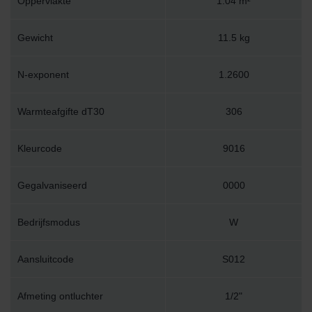
Oppervlakte
1.04 m²
Gewicht
11.5 kg
N-exponent
1.2600
Warmteafgifte dT30
306
Kleurcode
9016
Gegalvaniseerd
0000
Bedrijfsmodus
W
Aansluitcode
S012
Afmeting ontluchter
1/2"