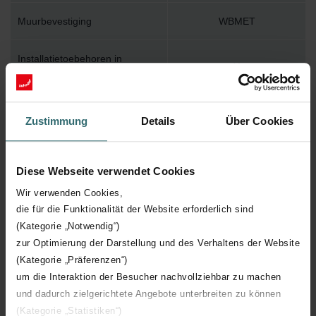
Muurbevestiging
WBMET
Installatietoebehoren in
Y
verpakking
Max. werktemperatuur
110
Zustimmung
Details
Über Cookies
Max. werkdruk
400
Diese Webseite verwendet Cookies
Lengte
400 mm
Wir verwenden Cookies,
die für die Funktionalität der Website erforderlich sind
Hoogte
1540 mm
(Kategorie „Notwendig“)
zur Optimierung der Darstellung und des Verhaltens der Website
(Kategorie „Präferenzen“)
Diepte
39 mm
um die Interaktion der Besucher nachvollziehbar zu machen
und dadurch zielgerichtete Angebote unterbreiten zu können
Oriëntatie
H
(Kategorie „Statistiken“)