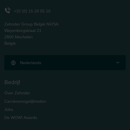
Zehnder Polska Sp. z o.o.: Oświadczenie o ochronie
danych Zehnder
+32 (0) 15 28 05 10
Zehnder Group UK Limited: Privacy Policy
Zehnder Group België NV/SA
Wayenborgstraat 21
2800 Mechelen
België
Nederlands
Bedrijf
Over Zehnder
Carrièremogelijkheden
Jobs
De WOW! Awards