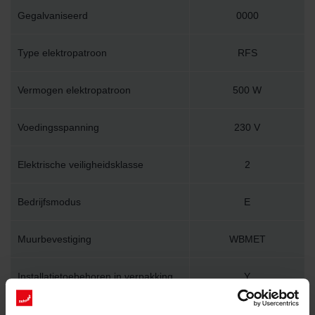
Gegalvaniseerd
0000
Type elektropatroon
RFS
Vermogen elektropatroon
500 W
Voedingsspanning
230 V
Elektrische veiligheidsklasse
2
Bedrijfsmodus
E
Muurbevestiging
WBMET
Installatietoebehoren in verpakking
Y
Lengte
400 mm