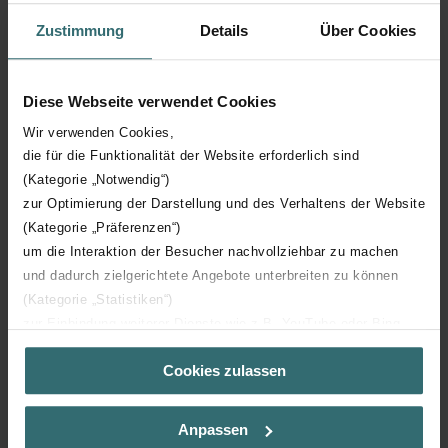
Zustimmung
Details
Über Cookies
Hoogte
1540 mm
Diese Webseite verwendet Cookies
Diepte
53 mm
Wir verwenden Cookies,
die für die Funktionalität der Website erforderlich sind
Oriëntatie
H
(Kategorie „Notwendig“)
zur Optimierung der Darstellung und des Verhaltens der Website
CE certificaat
Y
(Kategorie „Präferenzen“)
um die Interaktion der Besucher nachvollziehbar zu machen
NF certificaat
00
und dadurch zielgerichtete Angebote unterbreiten zu können
(Kategorie „Statistiken“)
zur Einbindung weiterer Dienste wie z.B. YouTube oder Bing
(Kategorie „Marketing“)
Cookies zulassen
Über „Details zeigen“ bzw. die Datenschutzerklärung erhalten
Sie weitere Informationen. Durch die Auswahl der Kategorie
Downloads
nehmen Sie die jeweiligen Cookies an oder lehnen sie ab. Bei
Anpassen
der Auswahl von „Statistiken“ willigen Sie ein, dass wir Ihren
loading...