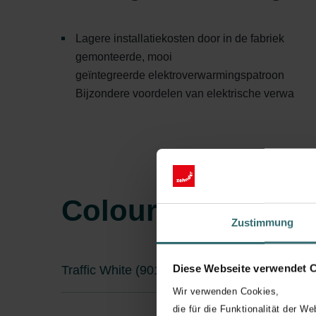
Lagere installatiekosten door in de fabriek
gemonteerde, mooi
geïntegreerde elektroverwarmingspatroon
Bijzondere voordelen van elektrische verwa
Colour System
Zustimmung
Diese Webseite verwendet 
Traffic White (9016* / RAL 9016)
Wir verwenden Cookies,
die für die Funktionalität der We