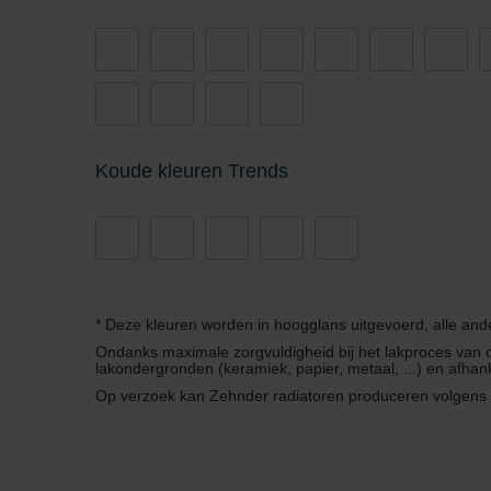
Zehnder Group İç Mekan İklimle
Zehnder Group Nederland bv: 
Zehnder Group Sales Internati
Zehnder Group Schweiz AG: D
Zehnder Polska Sp. z o.o.: O
Zehnder Group UK Limited: Pr
Koude kleuren Trends
* Deze kleuren worden in hoogglans uitgevoerd, alle and
Ondanks maximale zorgvuldigheid bij het lakproces van onz
lakondergronden (keramiek, papier, metaal, ...) en afha
Op verzoek kan Zehnder radiatoren produceren volgens d