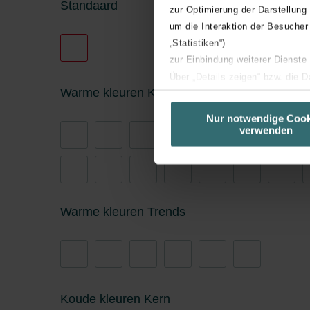
Standaard
zur Optimierung der Darstellung
um die Interaktion der Besucher
„Statistiken“)
zur Einbindung weiterer Dienste
Über „Details zeigen“ bzw. die 
Warme kleuren Kern
die jeweiligen Cookies an oder l
unserer Website verwenden, um 
Nur notwendige Cook
verwenden
basierend auf Ihren Interessen z
Datenschutzerklärung widerrufen
Datenschutzerklärung der Zeh
Zehnder Group AG: Data Priva
Warme kleuren Trends
Zehnder Group België nv/sa: Dé
Zehnder Group Czech Republic
Zehnder Group France: Protec
Zehnder Group Ibérica SAU: Po
Zehnder Group Italia S.r.l.: Pr
Koude kleuren Kern