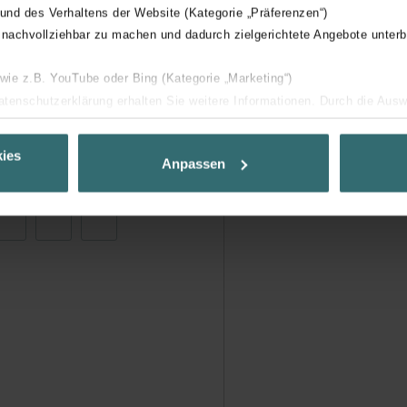
 und des Verhaltens der Website (Kategorie „Präferenzen“)
 nachvollziehbar zu machen und dadurch zielgerichtete Angebote unterb
 wie z.B. YouTube oder Bing (Kategorie „Marketing“)
Datenschutzerklärung erhalten Sie weitere Informationen. Durch die Aus
ehnen sie ab. Bei der Auswahl von „Statistiken“ willigen Sie ein, dass w
Ihnen die bestmögliche Nutzererfahrung zu ermöglichen und Ihnen maß
ies
Anpassen
ur Verfügung zu stellen. Alle Einwilligungen können Sie selbstverständli
.
nder Group
cy
clarations de confidentialité
 s.r.o.: Zásady ochrany osobních údajů
tion des données
lítica de privacidad
ivacy