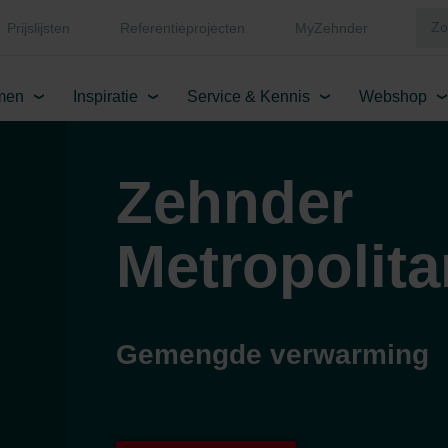
Prijslijsten
Referentieprojecten
MyZehnder
men
Inspiratie
Service & Kennis
Webshop
Zehnder
Metropolit
Gemengde verwarming