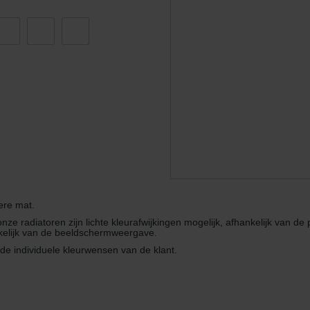
ndirme Sanayi ve Ticaret Limitet Şirketi: Web Sitesi Çerezleri
Privacyverklaringen
onal: Privacy Policy
atenschutz
świadczenie o ochronie danych Zehnder
ivacy Policy
ere mat.
e radiatoren zijn lichte kleurafwijkingen mogelijk, afhankelijk van de 
nkelijk van de beeldschermweergave.
e individuele kleurwensen van de klant.