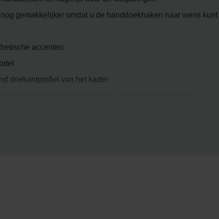
nog gemakkelijker omdat u de handdoekhaken naar wens kun
sthetische accenten
model
nd driekantprofiel van het kader
ie waarborgt maximale kwaliteit en hoogwaardig design