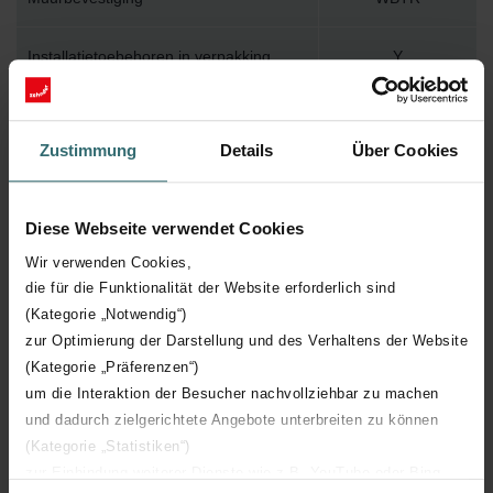
Installatietoebehoren in verpakking
Y
Max. werktemperatuur
120
Zustimmung
Details
Über Cookies
Max. werkdruk
1000
Diese Webseite verwendet Cookies
Lengte
600 mm
Wir verwenden Cookies,
die für die Funktionalität der Website erforderlich sind
Hoogte
971 mm
(Kategorie „Notwendig“)
zur Optimierung der Darstellung und des Verhaltens der Website
Diepte
55 mm
(Kategorie „Präferenzen“)
um die Interaktion der Besucher nachvollziehbar zu machen
Oriëntatie
H
und dadurch zielgerichtete Angebote unterbreiten zu können
(Kategorie „Statistiken“)
CE certificaat
Y
zur Einbindung weiterer Dienste wie z.B. YouTube oder Bing