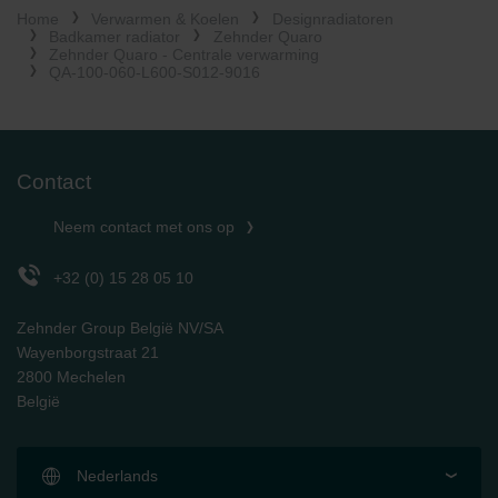
Home
Verwarmen & Koelen
Designradiatoren
Limitet Şirketi: Web Sitesi Çerezleri
Badkamer radiator
Zehnder Quaro
Zehnder Group Nederland bv: Privacyverklaringen
Zehnder Quaro - Centrale verwarming
Zehnder Group Sales International: Privacy Policy
QA-100-060-L600-S012-9016
Zehnder Group Schweiz AG: Datenschutz
Zehnder Polska Sp. z o.o.: Oświadczenie o ochronie
danych Zehnder
Zehnder Group UK Limited: Privacy Policy
Contact
Neem contact met ons op
+32 (0) 15 28 05 10
Zehnder Group België NV/SA
Wayenborgstraat 21
2800 Mechelen
België
Nederlands