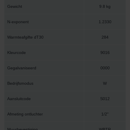
Gewicht
9.8 kg
N-exponent
1.2330
Warmteafgifte dT30
284
Kleurcode
9016
Gegalvaniseerd
0000
Bedrijfsmodus
W
Aansluitcode
S012
Afmeting ontluchter
1/2"
Muurbevestiging
WBTR