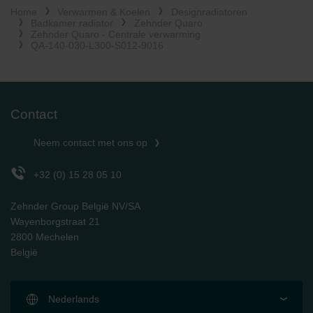
Home
Verwarmen & Koelen
Designradiatoren
Limitet Şirketi: Web Sitesi Çerezleri
Badkamer radiator
Zehnder Quaro
Zehnder Group Nederland bv: Privacyverklaringen
Zehnder Quaro - Centrale verwarming
Zehnder Group Sales International: Privacy Policy
QA-140-030-L300-S012-9016
Zehnder Group Schweiz AG: Datenschutz
Zehnder Polska Sp. z o.o.: Oświadczenie o ochronie
danych Zehnder
Zehnder Group UK Limited: Privacy Policy
Contact
Neem contact met ons op
+32 (0) 15 28 05 10
Zehnder Group België NV/SA
Wayenborgstraat 21
2800 Mechelen
België
Nederlands