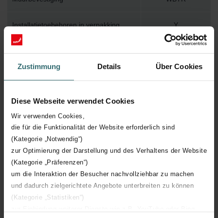
Installatietoebehoren in verpakking
Y
Max. werktemperatuur
120
Zustimmung
Details
Über Cookies
Max. werkdruk
1000
Diese Webseite verwendet Cookies
Lengte
300 mm
Wir verwenden Cookies,
die für die Funktionalität der Website erforderlich sind
Hoogte
1403 mm
(Kategorie „Notwendig“)
zur Optimierung der Darstellung und des Verhaltens der Website
Diepte
55 mm
(Kategorie „Präferenzen“)
um die Interaktion der Besucher nachvollziehbar zu machen
Oriëntatie
H
und dadurch zielgerichtete Angebote unterbreiten zu können
(Kategorie „Statistiken“)
CE certificaat
Y
zur Einbindung weiterer Dienste wie z.B. YouTube oder Bing