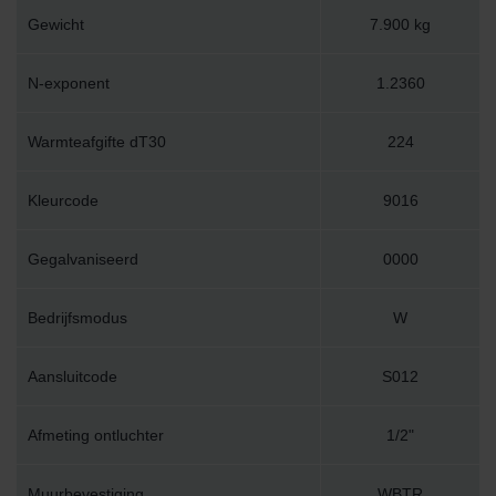
Gewicht
7.900 kg
N-exponent
1.2360
Warmteafgifte dT30
224
Kleurcode
9016
Gegalvaniseerd
0000
Bedrijfsmodus
W
Aansluitcode
S012
Afmeting ontluchter
1/2"
Muurbevestiging
WBTR