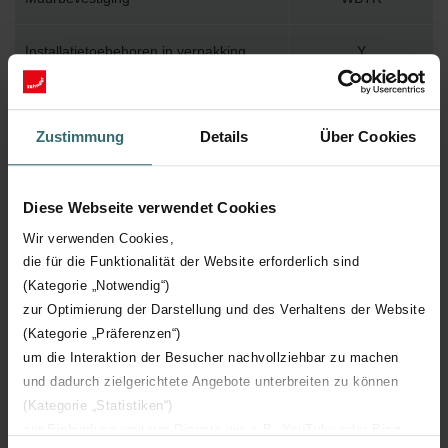
Installatietoebehoren in verpakking
Y
Max. werktemperatuur
120
Zustimmung
Details
Über Cookies
Max. werkdruk
1000
Diese Webseite verwendet Cookies
Lengte
450 mm
Wir verwenden Cookies,
die für die Funktionalität der Website erforderlich sind
Hoogte
1403 mm
(Kategorie „Notwendig“)
zur Optimierung der Darstellung und des Verhaltens der Website
Diepte
55 mm
(Kategorie „Präferenzen“)
um die Interaktion der Besucher nachvollziehbar zu machen
Oriëntatie
H
und dadurch zielgerichtete Angebote unterbreiten zu können
(Kategorie „Statistiken“)
CE certificaat
Y
zur Einbindung weiterer Dienste wie z.B. YouTube oder Bing