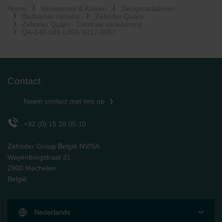
Home
Verwarmen & Koelen
Designradiatoren
Limitet Şirketi: Web Sitesi Çerezleri
Badkamer radiator
Zehnder Quaro
Zehnder Group Nederland bv: Privacyverklaringen
Zehnder Quaro - Centrale verwarming
Zehnder Group Sales International: Privacy Policy
QA-140-045-L450-S012-0557
Zehnder Group Schweiz AG: Datenschutz
Zehnder Polska Sp. z o.o.: Oświadczenie o ochronie
danych Zehnder
Zehnder Group UK Limited: Privacy Policy
Contact
Neem contact met ons op
+32 (0) 15 28 05 10
Zehnder Group België NV/SA
Wayenborgstraat 21
2800 Mechelen
België
Nederlands