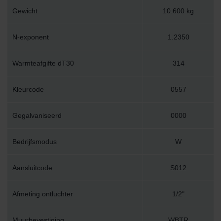
Gewicht
10.600 kg
N-exponent
1.2350
Warmteafgifte dT30
314
Kleurcode
0557
Gegalvaniseerd
0000
Bedrijfsmodus
W
Aansluitcode
S012
Afmeting ontluchter
1/2"
Muurbevestiging
WBTR