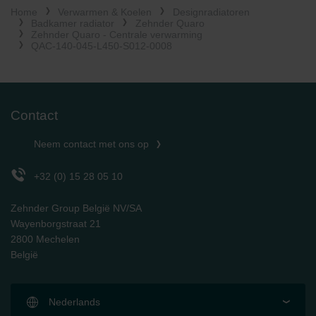
Home
Verwarmen & Koelen
Designradiatoren
Limitet Şirketi: Web Sitesi Çerezleri
Badkamer radiator
Zehnder Quaro
Zehnder Group Nederland bv: Privacyverklaringen
Zehnder Quaro - Centrale verwarming
Zehnder Group Sales International: Privacy Policy
QAC-140-045-L450-S012-0008
Zehnder Group Schweiz AG: Datenschutz
Zehnder Polska Sp. z o.o.: Oświadczenie o ochronie
danych Zehnder
Zehnder Group UK Limited: Privacy Policy
Contact
Neem contact met ons op
+32 (0) 15 28 05 10
Zehnder Group België NV/SA
Wayenborgstraat 21
2800 Mechelen
België
Nederlands