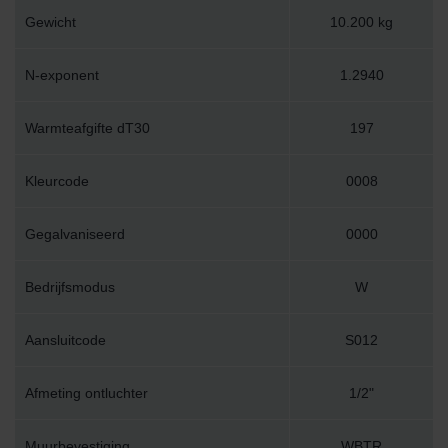
Gewicht
10.200 kg
N-exponent
1.2940
Warmteafgifte dT30
197
Kleurcode
0008
Gegalvaniseerd
0000
Bedrijfsmodus
W
Aansluitcode
S012
Afmeting ontluchter
1/2"
Muurbevestiging
WBTR