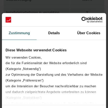
Installatietoebehoren in verpakking
Y
Max. werktemperatuur
120
Zustimmung
Details
Über Cookies
Max. werkdruk
1000
Diese Webseite verwendet Cookies
Lengte
450 mm
Wir verwenden Cookies,
die für die Funktionalität der Website erforderlich sind
Hoogte
1403 mm
(Kategorie „Notwendig“)
zur Optimierung der Darstellung und des Verhaltens der Website
Diepte
55 mm
(Kategorie „Präferenzen“)
um die Interaktion der Besucher nachvollziehbar zu machen
Oriëntatie
H
und dadurch zielgerichtete Angebote unterbreiten zu können
(Kategorie „Statistiken“)
CE certificaat
Y
zur Einbindung weiterer Dienste wie z.B. YouTube oder Bing