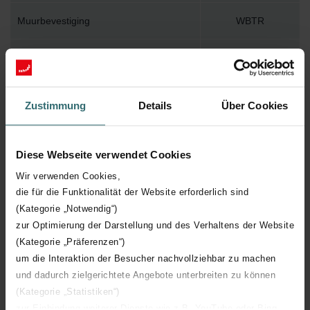
Muurbevestiging
WBTR
Installatietoebehoren in verpakking
Y
Max. werktemperatuur
120
Zustimmung
Details
Über Cookies
Max. werkdruk
1000
Diese Webseite verwendet Cookies
Lengte
600 mm
Wir verwenden Cookies,
die für die Funktionalität der Website erforderlich sind
Hoogte
1403 mm
(Kategorie „Notwendig“)
zur Optimierung der Darstellung und des Verhaltens der Website
Diepte
55 mm
(Kategorie „Präferenzen“)
um die Interaktion der Besucher nachvollziehbar zu machen
und dadurch zielgerichtete Angebote unterbreiten zu können
Oriëntatie
H
(Kategorie „Statistiken“)
zur Einbindung weiterer Dienste wie z.B. YouTube oder Bing