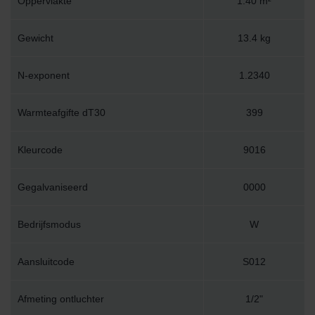
Oppervlakte
1.40 m²
Gewicht
13.4 kg
N-exponent
1.2340
Warmteafgifte dT30
399
Kleurcode
9016
Gegalvaniseerd
0000
Bedrijfsmodus
W
Aansluitcode
S012
Afmeting ontluchter
1/2"