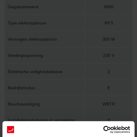
Gegalvaniseerd
0000
Type elektropatroon
RFS
Vermogen elektropatroon
300 W
Voedingsspanning
230 V
Elektrische veiligheidsklasse
2
Bedrijfsmodus
E
Muurbevestiging
WBTR
Installatietoebehoren in verpakking
Y
Lengte
450 mm