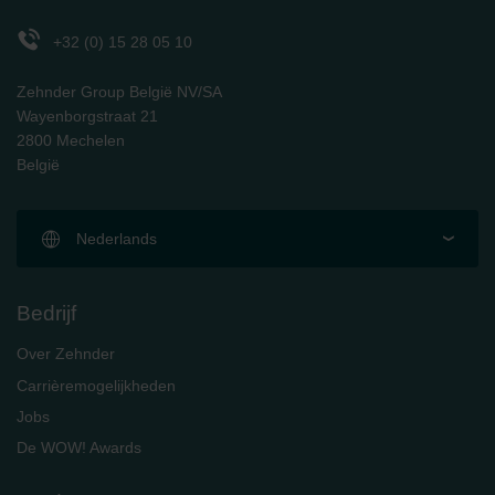
Zehnder Polska Sp. z o.o.: Oświadczenie o ochronie
danych Zehnder
+32 (0) 15 28 05 10
Zehnder Group UK Limited: Privacy Policy
Zehnder Group België NV/SA
Wayenborgstraat 21
2800 Mechelen
België
Nederlands
Bedrijf
Over Zehnder
Carrièremogelijkheden
Jobs
De WOW! Awards