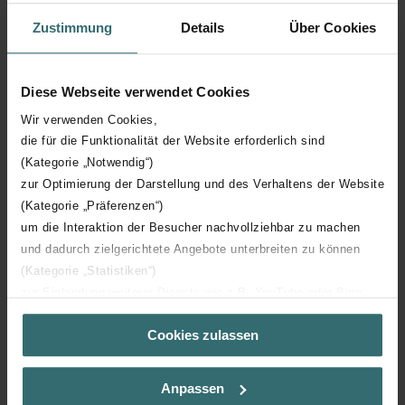
Zustimmung
Details
Über Cookies
Hoogte
1003 mm
Diese Webseite verwendet Cookies
Diepte
55 mm
Wir verwenden Cookies,
die für die Funktionalität der Website erforderlich sind
Oriëntatie
H
(Kategorie „Notwendig“)
zur Optimierung der Darstellung und des Verhaltens der Website
CE certificaat
Y
(Kategorie „Präferenzen“)
um die Interaktion der Besucher nachvollziehbar zu machen
NF certificaat
00
und dadurch zielgerichtete Angebote unterbreiten zu können
(Kategorie „Statistiken“)
zur Einbindung weiterer Dienste wie z.B. YouTube oder Bing
(Kategorie „Marketing“)
Cookies zulassen
Über „Details zeigen“ bzw. die Datenschutzerklärung erhalten
Sie weitere Informationen. Durch die Auswahl der Kategorie
Downloads
nehmen Sie die jeweiligen Cookies an oder lehnen sie ab. Bei
Anpassen
der Auswahl von „Statistiken“ willigen Sie ein, dass wir Ihren
loading...