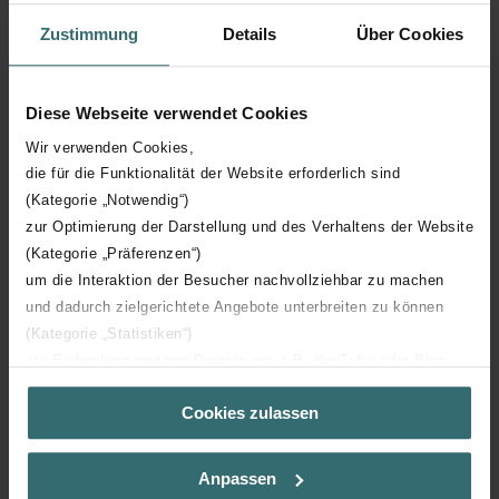
Zustimmung
Details
Über Cookies
Hoogte
1435 mm
Diese Webseite verwendet Cookies
Diepte
55 mm
Wir verwenden Cookies,
die für die Funktionalität der Website erforderlich sind
Oriëntatie
H
(Kategorie „Notwendig“)
zur Optimierung der Darstellung und des Verhaltens der Website
CE certificaat
Y
(Kategorie „Präferenzen“)
um die Interaktion der Besucher nachvollziehbar zu machen
NF certificaat
00
und dadurch zielgerichtete Angebote unterbreiten zu können
(Kategorie „Statistiken“)
zur Einbindung weiterer Dienste wie z.B. YouTube oder Bing
(Kategorie „Marketing“)
Cookies zulassen
Über „Details zeigen“ bzw. die Datenschutzerklärung erhalten
Sie weitere Informationen. Durch die Auswahl der Kategorie
Downloads
nehmen Sie die jeweiligen Cookies an oder lehnen sie ab. Bei
Anpassen
der Auswahl von „Statistiken“ willigen Sie ein, dass wir Ihren
loading...