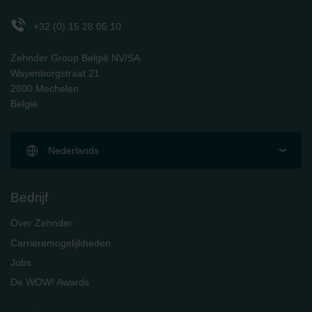
Zehnder Polska Sp. z o.o.: Oświadczenie o ochronie
danych Zehnder
+32 (0) 15 28 05 10
Zehnder Group UK Limited: Privacy Policy
Zehnder Group België NV/SA
Wayenborgstraat 21
2800 Mechelen
België
Nederlands
Bedrijf
Over Zehnder
Carrièremogelijkheden
Jobs
De WOW! Awards