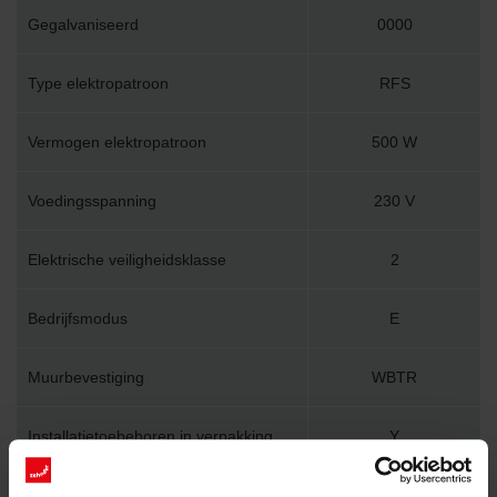
Gegalvaniseerd
0000
Type elektropatroon
RFS
Vermogen elektropatroon
500 W
Voedingsspanning
230 V
Elektrische veiligheidsklasse
2
Bedrijfsmodus
E
Muurbevestiging
WBTR
Installatietoebehoren in verpakking
Y
Lengte
450 mm