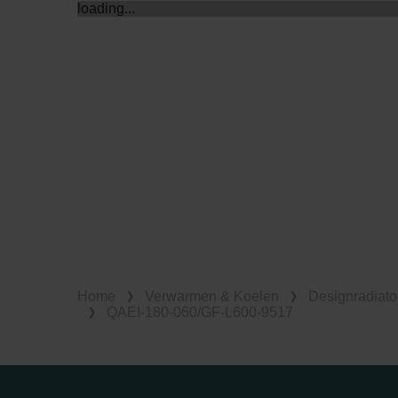
loading...
Home
Verwarmen & Koelen
Designradiato
QAEI-180-060/GF-L600-9517