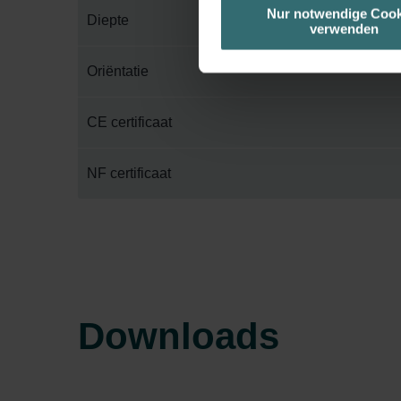
unserer Website verwenden, um 
Nur notwendige Cook
Diepte
verwenden
basierend auf Ihren Interessen z
Datenschutzerklärung widerrufen
Oriëntatie
Datenschutzerklärung der Zeh
CE certificaat
Zehnder Group AG: Data Priva
Zehnder Group België nv/sa: Dé
Zehnder Group Czech Republic
NF certificaat
Zehnder Group France: Protec
Zehnder Group Ibérica SAU: Po
Zehnder Group Italia S.r.l.: Pr
Zehnder Group İç Mekan İklimle
Zehnder Group Nederland bv: 
Zehnder Group Sales Internati
Downloads
Zehnder Group Schweiz AG: D
Zehnder Polska Sp. z o.o.: O
Zehnder Group UK Limited: Pr