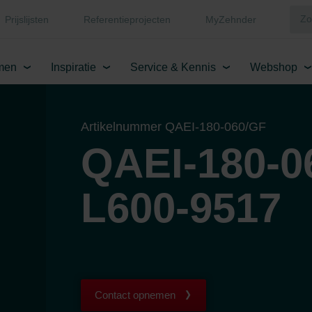
Prijslijsten
Referentieprojecten
MyZehnder
men
Inspiratie
Service & Kennis
Webshop
Artikelnummer QAEI-180-060/GF
QAEI-180-0
L600-9517
Contact opnemen