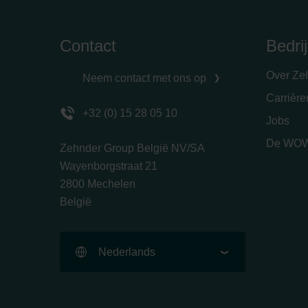
Contact
Bedrij
Over Ze
Neem contact met ons op
Carrièr
+32 (0) 15 28 05 10
Jobs
De WOW
Zehnder Group België NV/SA
Wayenborgstraat 21
2800 Mechelen
België
Nederlands