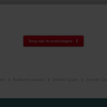
Terug naar de productpagina
ren
Badkamer radiator
Zehnder Quaro
Zehnder Qua