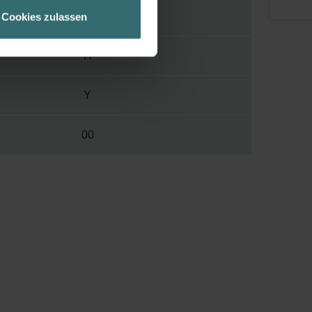
geschneiderte Informationen
55 mm
Cookies zulassen
ch über einen Link in der
H
Y
00