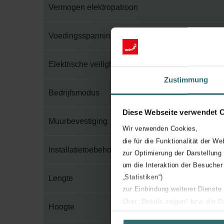
Vermogen elektropatroon
Voedingsspanning
Elektrische veiligheidsklasse
Zustimmung
Bedrijfsmodus
Diese Webseite verwendet 
Muurbevestiging
Wir verwenden Cookies,
die für die Funktionalität der We
Installatietoebehoren in verpakking
zur Optimierung der Darstellung
um die Interaktion der Besucher
„Statistiken“)
Lengte
zur Einbindung weiterer Dienste
Über „Details zeigen“ bzw. die 
Hoogte
die jeweiligen Cookies an oder l