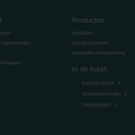
f
Producten
hnder
Ventilatie
emogelijkheden
Designradiatoren
Industriële luchtzuivering
! Awards
In de buurt
Installer locator
Showroom locator
Groothandels