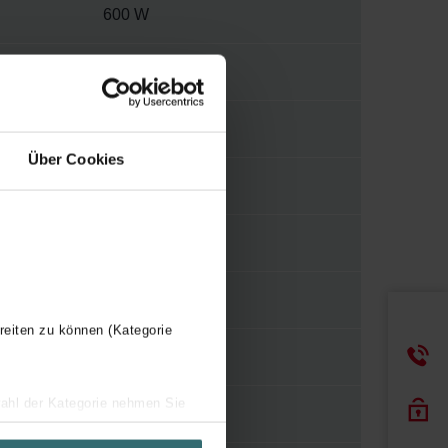
600 W
230 V
2
Über Cookies
E
WBTR
Y
reiten zu können (Kategorie
600 mm
wahl der Kategorie nehmen Sie
1867 mm
ir Ihren Besuchsverlauf auf