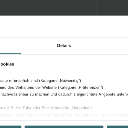
Details
Cookies
bsite erforderlich sind (Kategorie „Notwendig“)
 und des Verhaltens der Website (Kategorie „Präferenzen“)
 nachvollziehbar zu machen und dadurch zielgerichtete Angebote unterb
 wie z.B. YouTube oder Bing (Kategorie „Marketing“)
Datenschutzerklärung erhalten Sie weitere Informationen. Durch die Aus
ehnen sie ab. Bei der Auswahl von „Statistiken“ willigen Sie ein, dass w