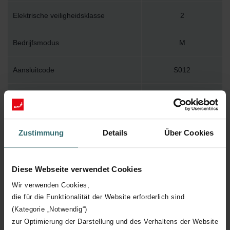
Elektrische veiligheidsklasse
2
Bedrijfsmodus
M
Aansluitcode
S012
Afmeting ontluchter
1/2"
Muurbevestiging
WBTR
Zustimmung
Details
Über Cookies
Installatietoebehoren in verpakking
Y
Diese Webseite verwendet Cookies
Max. werktemperatuur
120
Wir verwenden Cookies,
die für die Funktionalität der Website erforderlich sind
Max. werkdruk
400
(Kategorie „Notwendig“)
zur Optimierung der Darstellung und des Verhaltens der Website