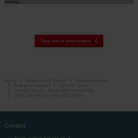
loading...
Zehnder Group Czech Republic s.r.o.: Zásady ochrany
osobních údajů
Zehnder Group France: Protection des données
Zehnder Group Ibérica SAU: Política de privacidad
Zehnder Group Italia S.r.l.: Privacy
Zehnder Group İç Mekan İklimlendirme Sanayi ve Ticaret
Terug naar de productpagina
Limitet Şirketi: Web Sitesi Çerezleri
Zehnder Group Nederland bv: Privacyverklaringen
Zehnder Group Sales International: Privacy Policy
Zehnder Group Schweiz AG: Datenschutz
Zehnder Polska Sp. z o.o.: Oświadczenie o ochronie
danych Zehnder
Home
Verwarmen & Koelen
Designradiatoren
Zehnder Group UK Limited: Privacy Policy
Badkamer radiator
Zehnder Quaro
Zehnder Quaro - Gemengde verwarming
QAM-140-045/GF-L450-S012-9016
Contact