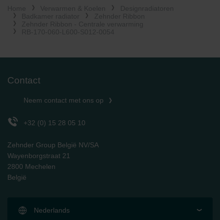
Home
Verwarmen & Koelen
Designradiatoren
Limitet Şirketi: Web Sitesi Çerezleri
Badkamer radiator
Zehnder Ribbon
Zehnder Group Nederland bv: Privacyverklaringen
Zehnder Ribbon - Centrale verwarming
Zehnder Group Sales International: Privacy Policy
RB-170-060-L600-S012-0054
Zehnder Group Schweiz AG: Datenschutz
Zehnder Polska Sp. z o.o.: Oświadczenie o ochronie
danych Zehnder
Zehnder Group UK Limited: Privacy Policy
Contact
Neem contact met ons op
+32 (0) 15 28 05 10
Zehnder Group België NV/SA
Wayenborgstraat 21
2800 Mechelen
België
Nederlands