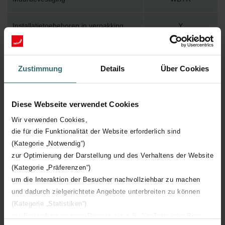
Installatietoebehoren in verpakking
Y
Max. werktemperatuur
95
Zustimmung
Details
Über Cookies
Max. werkdruk
400
Diese Webseite verwendet Cookies
Lengte
600 mm
Wir verwenden Cookies,
die für die Funktionalität der Website erforderlich sind
Hoogte
1661 mm
(Kategorie „Notwendig“)
zur Optimierung der Darstellung und des Verhaltens der Website
Diepte
45 mm
(Kategorie „Präferenzen“)
um die Interaktion der Besucher nachvollziehbar zu machen
Oriëntatie
H
und dadurch zielgerichtete Angebote unterbreiten zu können
(Kategorie „Statistiken“)
CE certificaat
Y
zur Einbindung weiterer Dienste wie z.B. YouTube oder Bing