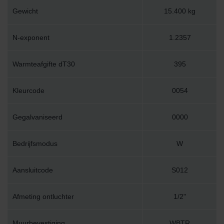
Gewicht
15.400 kg
N-exponent
1.2357
Warmteafgifte dT30
395
Kleurcode
0054
Gegalvaniseerd
0000
Bedrijfsmodus
W
Aansluitcode
S012
Afmeting ontluchter
1/2"
Muurbevestiging
WBTR