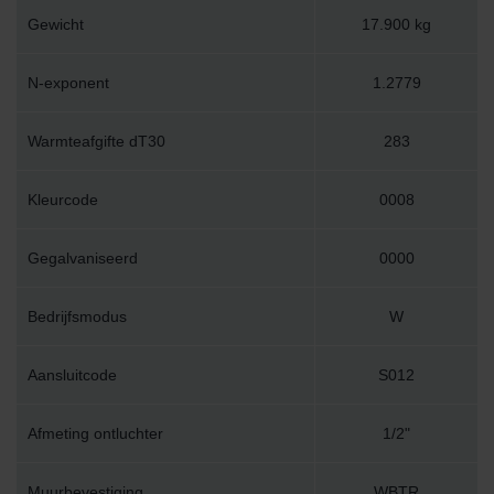
Gewicht
17.900 kg
N-exponent
1.2779
Warmteafgifte dT30
283
Kleurcode
0008
Gegalvaniseerd
0000
Bedrijfsmodus
W
Aansluitcode
S012
Afmeting ontluchter
1/2"
Muurbevestiging
WBTR