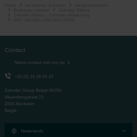
Home
Verwarmen & Koelen
Designradiatoren
Limitet Şirketi: Web Sitesi Çerezleri
Badkamer radiator
Zehnder Ribbon
Zehnder Group Nederland bv: Privacyverklaringen
Zehnder Ribbon - Centrale verwarming
Zehnder Group Sales International: Privacy Policy
RBC-190-060-L600-S012-0008
Zehnder Group Schweiz AG: Datenschutz
Zehnder Polska Sp. z o.o.: Oświadczenie o ochronie
danych Zehnder
Zehnder Group UK Limited: Privacy Policy
Contact
Neem contact met ons op
+32 (0) 15 28 05 10
Zehnder Group België NV/SA
Wayenborgstraat 21
2800 Mechelen
België
Nederlands