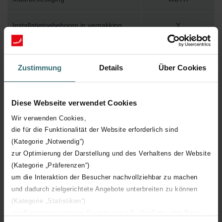
Installatietoebehoren in verpakking
Y
Max. werktemperatuur
95
Zustimmung
Details
Über Cookies
Max. werkdruk
400
Diese Webseite verwendet Cookies
Lengte
600 mm
Wir verwenden Cookies,
die für die Funktionalität der Website erforderlich sind
Hoogte
1930 mm
(Kategorie „Notwendig“)
zur Optimierung der Darstellung und des Verhaltens der Website
Diepte
45 mm
(Kategorie „Präferenzen“)
um die Interaktion der Besucher nachvollziehbar zu machen
Oriëntatie
H
und dadurch zielgerichtete Angebote unterbreiten zu können
(Kategorie „Statistiken“)
CE certificaat
Y
zur Einbindung weiterer Dienste wie z.B. YouTube oder Bing