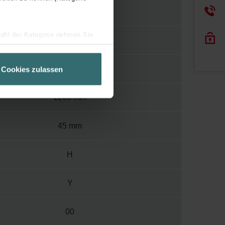
95
wahl der Kategorie nehmen Sie
400
ir Ihren Besuchsverlauf auf
geschneiderte Informationen
500 mm
Cookies zulassen
ch über einen Link in der
1266 mm
45 mm
H
Y
00