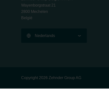
Wayenborgstraat 21
2800 Mechelen
België
Nederlands
Copyright 2026 Zehnder Group AG