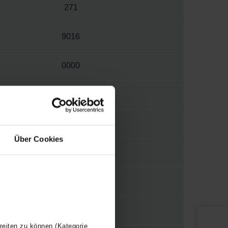
271
9016
0000
W
S012
Über Cookies
1/2"
WBTR
Y
reiten zu können (Kategorie