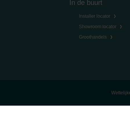
In de buurt
Installer locator
Showroom locator
Groothandels
Wettelij