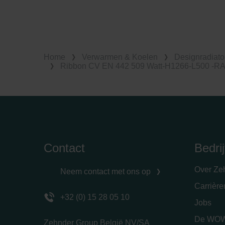
Home
Verwarmen & Koelen
Designradiato
Ribbon CV EN 442 509 Watt-H1266-L500 -R
Contact
Bedrij
Over Ze
Neem contact met ons op
Carrièr
+32 (0) 15 28 05 10
Jobs
De WOW
Zehnder Group België NV/SA