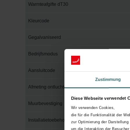
Warmteafgifte dT30
Kleurcode
Gegalvaniseerd
Bedrijfsmodus
Aansluitcode
Zustimmung
Afmeting ontluchter
Diese Webseite verwendet 
Muurbevestiging
Wir verwenden Cookies,
die für die Funktionalität der We
Installatietoebehoren in verpakking
zur Optimierung der Darstellung
um die Interaktion der Besucher