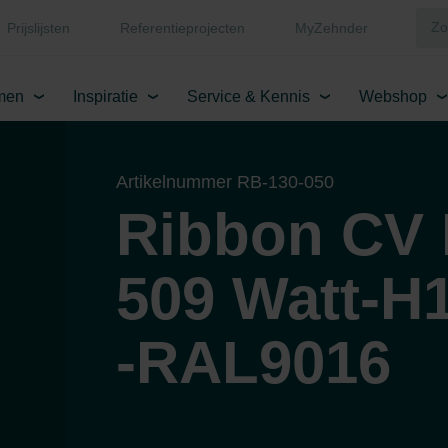
Prijslijsten
Referentieprojecten
MyZehnder
men
Inspiratie
Service & Kennis
Webshop
Artikelnummer RB-130-050
Ribbon CV 
509 Watt-H
-RAL9016