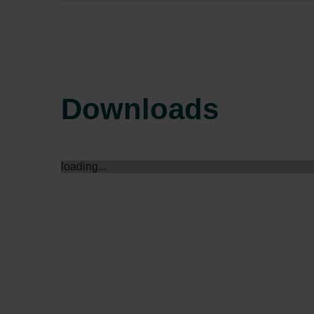
Zehnder Group Sales Internati
Zehnder Group Schweiz AG: D
Zehnder Polska Sp. z o.o.: O
Zehnder Group UK Limited: Pr
Downloads
loading...