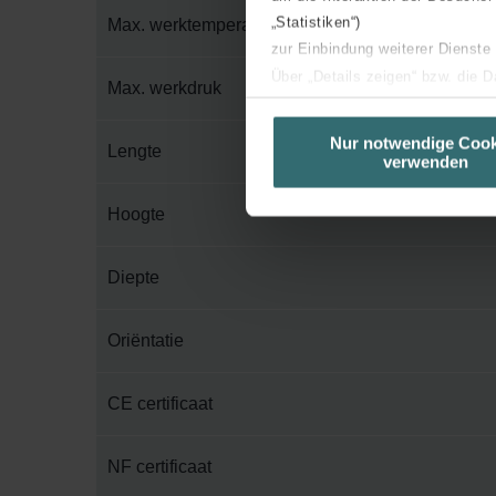
„Statistiken“)
Max. werktemperatuur
zur Einbindung weiterer Dienste
Über „Details zeigen“ bzw. die 
Max. werkdruk
die jeweiligen Cookies an oder l
unserer Website verwenden, um 
Nur notwendige Cook
Lengte
verwenden
basierend auf Ihren Interessen z
Datenschutzerklärung widerrufen
Hoogte
Datenschutzerklärung der Zeh
Diepte
Zehnder Group AG: Data Priva
Zehnder Group België nv/sa: Dé
Zehnder Group Czech Republic
Oriëntatie
Zehnder Group France: Protec
Zehnder Group Ibérica SAU: Po
CE certificaat
Zehnder Group Italia S.r.l.: Pr
Zehnder Group İç Mekan İklimle
NF certificaat
Zehnder Group Nederland bv: 