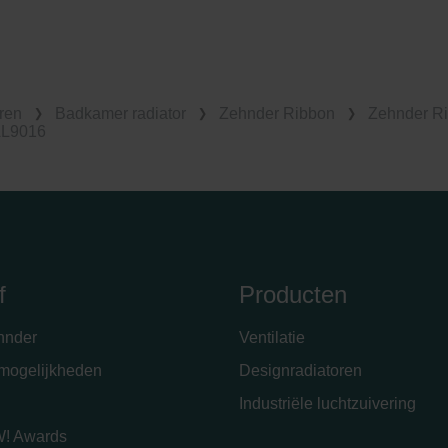
ren
Badkamer radiator
Zehnder Ribbon
Zehnder Ri
AL9016
f
Producten
hnder
Ventilatie
emogelijkheden
Designradiatoren
Industriële luchtzuivering
! Awards