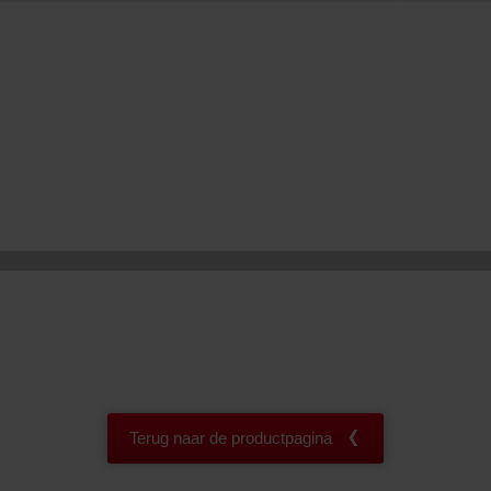
onal: Privacy Policy
atenschutz
świadczenie o ochronie danych Zehnder
ivacy Policy
Terug naar de productpagina