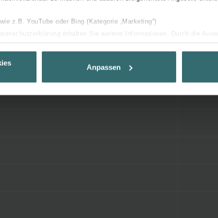
 wie z.B. YouTube oder Bing (Kategorie „Marketing“)
Datenschutzerklärung erhalten Sie weitere Informationen. Durch die Aus
ehnen sie ab. Bei der Auswahl von „Statistiken“ willigen Sie ein, dass w
Ihnen die bestmögliche Nutzererfahrung zu ermöglichen und Ihnen maß
ies
Anpassen
ur Verfügung zu stellen. Alle Einwilligungen können Sie selbstverständli
.
nder Group
cy
clarations de confidentialité
 s.r.o.: Zásady ochrany osobních údajů
tion des données
lítica de privacidad
ivacy
ndirme Sanayi ve Ticaret Limitet Şirketi: Web Sitesi Çerezleri
Privacyverklaringen