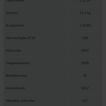
Oppervlakte
1.11 m²
Gewicht
13.1 kg
N-exponent
1.2349
Warmteafgifte dT30
330
Kleurcode
0557
Gegalvaniseerd
0000
Bedrijfsmodus
W
Aansluitcode
S012
Afmeting ontluchter
1/2"