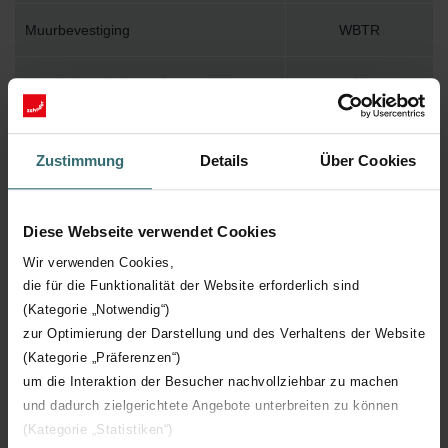
Muurbevestiging
WBTR
Installatietoebehoren in verpakking
Y
Max. werktemperatuur
95
Zustimmung
Details
Über Cookies
Max. werkdruk
400
Diese Webseite verwendet Cookies
Lengte
500 mm
Wir verwenden Cookies,
die für die Funktionalität der Website erforderlich sind
Hoogte
1567 mm
(Kategorie „Notwendig“)
zur Optimierung der Darstellung und des Verhaltens der Website
Diepte
45 mm
(Kategorie „Präferenzen“)
um die Interaktion der Besucher nachvollziehbar zu machen
Oriëntatie
H
und dadurch zielgerichtete Angebote unterbreiten zu können
(Kategorie „Statistiken“)