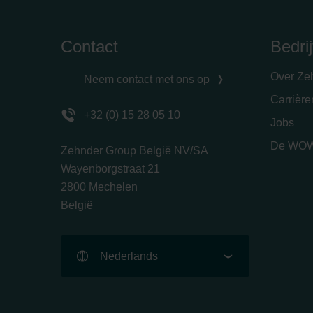
Contact
Bedrij
Over Ze
Neem contact met ons op
Carrièr
+32 (0) 15 28 05 10
Jobs
De WOW
Zehnder Group België NV/SA
Wayenborgstraat 21
2800 Mechelen
België
Nederlands