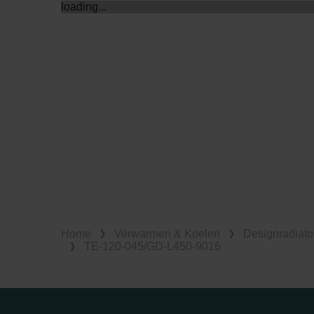
loading...
Home
Verwarmen & Koelen
Designradiato
TE-120-045/GD-L450-9016