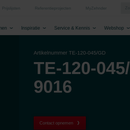
Prijslijsten
Referentieprojecten
MyZehnder
men
Inspiratie
Service & Kennis
Webshop
Artikelnummer TE-120-045/GD
TE-120-045
9016
Contact opnemen