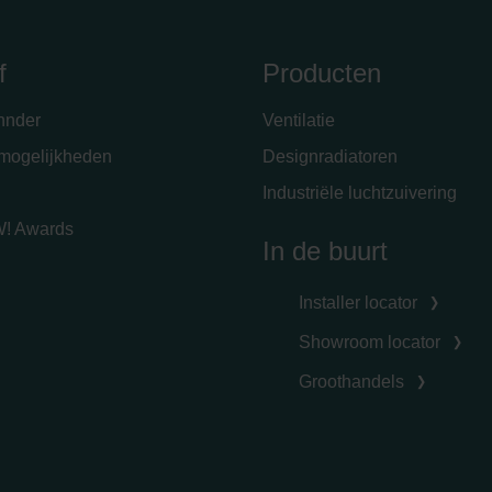
f
Producten
hnder
Ventilatie
emogelijkheden
Designradiatoren
Industriële luchtzuivering
! Awards
In de buurt
Installer locator
Showroom locator
Groothandels