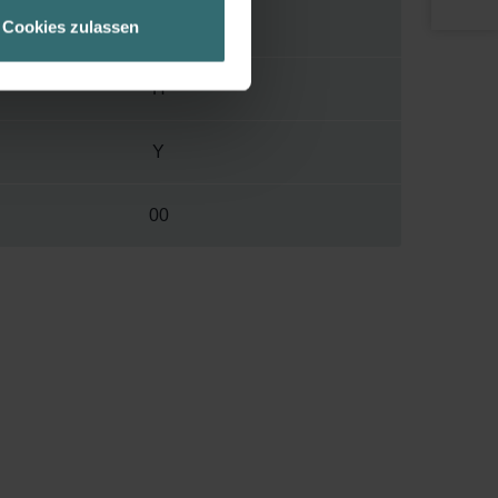
geschneiderte Informationen
80 mm
Cookies zulassen
ch über einen Link in der
H
Y
00