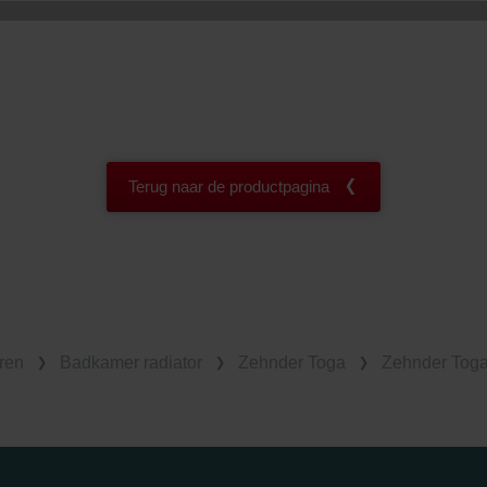
Terug naar de productpagina
ren
Badkamer radiator
Zehnder Toga
Zehnder Toga