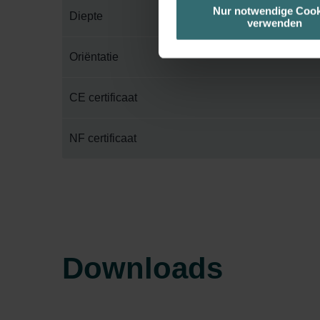
unserer Website verwenden, um 
Nur notwendige Cook
Diepte
verwenden
basierend auf Ihren Interessen z
Datenschutzerklärung widerrufen
Oriëntatie
Datenschutzerklärung der Zeh
CE certificaat
Zehnder Group AG: Data Priva
Zehnder Group België nv/sa: Dé
Zehnder Group Czech Republic
NF certificaat
Zehnder Group France: Protec
Zehnder Group Ibérica SAU: Po
Zehnder Group Italia S.r.l.: Pr
Zehnder Group İç Mekan İklimle
Zehnder Group Nederland bv: 
Zehnder Group Sales Internati
Downloads
Zehnder Group Schweiz AG: D
Zehnder Polska Sp. z o.o.: O
Zehnder Group UK Limited: Pr