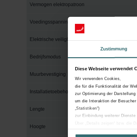
Vermogen elektropatroon
Voedingsspanning
Elektrische veiligheidsklasse
Zustimmung
Bedrijfsmodus
Diese Webseite verwendet 
Muurbevestiging
Wir verwenden Cookies,
die für die Funktionalität der We
Installatietoebehoren in verpakking
zur Optimierung der Darstellung
um die Interaktion der Besucher
„Statistiken“)
Lengte
zur Einbindung weiterer Dienste
Über „Details zeigen“ bzw. die 
Hoogte
die jeweiligen Cookies an oder l