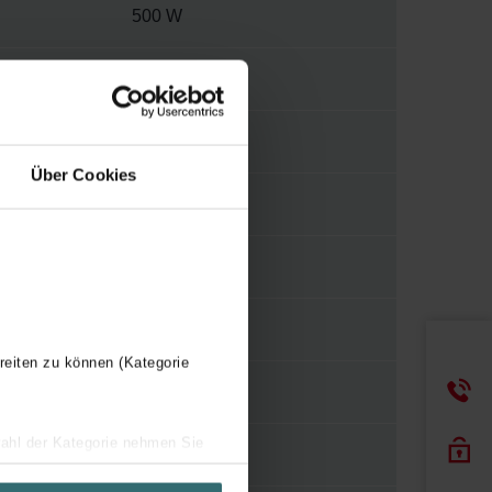
500 W
230 V
2
Über Cookies
E
WBTR
Y
reiten zu können (Kategorie
450 mm
wahl der Kategorie nehmen Sie
1172 mm
ir Ihren Besuchsverlauf auf