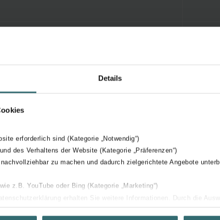
Details
Cookies
bsite erforderlich sind (Kategorie „Notwendig“)
 und des Verhaltens der Website (Kategorie „Präferenzen“)
 nachvollziehbar zu machen und dadurch zielgerichtete Angebote unterb
 wie z.B. YouTube oder Bing (Kategorie „Marketing“)
Datenschutzerklärung erhalten Sie weitere Informationen. Durch die Aus
ehnen sie ab. Bei der Auswahl von „Statistiken“ willigen Sie ein, dass w