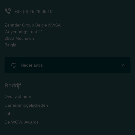
Zehnder Polska Sp. z o.o.: Oświadczenie o ochronie
danych Zehnder
+32 (0) 15 28 05 10
Zehnder Group UK Limited: Privacy Policy
Zehnder Group België NV/SA
Wayenborgstraat 21
2800 Mechelen
België
Nederlands
Bedrijf
Over Zehnder
Carrièremogelijkheden
Jobs
De WOW! Awards