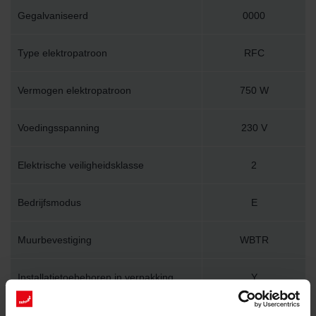
Gegalvaniseerd
0000
Type elektropatroon
RFC
Vermogen elektropatroon
750 W
Voedingsspanning
230 V
Elektrische veiligheidsklasse
2
Bedrijfsmodus
E
Muurbevestiging
WBTR
Installatietoebehoren in verpakking
Y
Lengte
600 mm