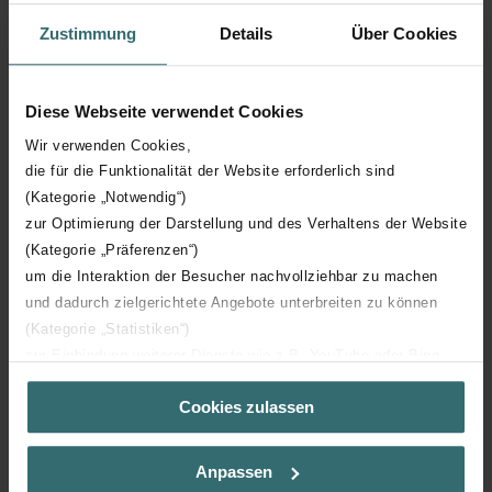
Zustimmung
Details
Über Cookies
Hoogte
1460 mm
Diese Webseite verwendet Cookies
Diepte
80 mm
Wir verwenden Cookies,
die für die Funktionalität der Website erforderlich sind
Oriëntatie
H
(Kategorie „Notwendig“)
zur Optimierung der Darstellung und des Verhaltens der Website
CE certificaat
Y
(Kategorie „Präferenzen“)
um die Interaktion der Besucher nachvollziehbar zu machen
NF certificaat
00
und dadurch zielgerichtete Angebote unterbreiten zu können
(Kategorie „Statistiken“)
zur Einbindung weiterer Dienste wie z.B. YouTube oder Bing
(Kategorie „Marketing“)
Cookies zulassen
Über „Details zeigen“ bzw. die Datenschutzerklärung erhalten
Sie weitere Informationen. Durch die Auswahl der Kategorie
Downloads
nehmen Sie die jeweiligen Cookies an oder lehnen sie ab. Bei
Anpassen
der Auswahl von „Statistiken“ willigen Sie ein, dass wir Ihren
loading...