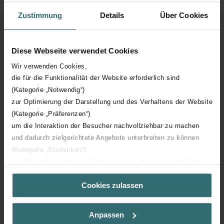
Zustimmung
Details
Über Cookies
Hoogte
1785 mm
Diese Webseite verwendet Cookies
Diepte
80 mm
Wir verwenden Cookies,
die für die Funktionalität der Website erforderlich sind
Oriëntatie
H
(Kategorie „Notwendig“)
zur Optimierung der Darstellung und des Verhaltens der Website
CE certificaat
Y
(Kategorie „Präferenzen“)
um die Interaktion der Besucher nachvollziehbar zu machen
NF certificaat
00
und dadurch zielgerichtete Angebote unterbreiten zu können
(Kategorie „Statistiken“)
zur Einbindung weiterer Dienste wie z.B. YouTube oder Bing
(Kategorie „Marketing“)
Cookies zulassen
Über „Details zeigen“ bzw. die Datenschutzerklärung erhalten
Sie weitere Informationen. Durch die Auswahl der Kategorie
Downloads
nehmen Sie die jeweiligen Cookies an oder lehnen sie ab. Bei
Anpassen
der Auswahl von „Statistiken“ willigen Sie ein, dass wir Ihren
loading...