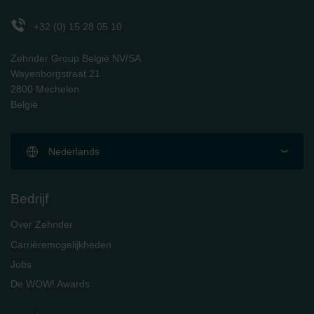
Zehnder Polska Sp. z o.o.: Oświadczenie o ochronie
danych Zehnder
+32 (0) 15 28 05 10
Zehnder Group UK Limited: Privacy Policy
Zehnder Group België NV/SA
Wayenborgstraat 21
2800 Mechelen
België
Nederlands
Bedrijf
Over Zehnder
Carrièremogelijkheden
Jobs
De WOW! Awards