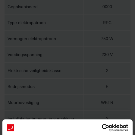
Gegalvaniseerd
0000
Type elektropatroon
RFC
Vermogen elektropatroon
750 W
Voedingsspanning
230 V
Elektrische veiligheidsklasse
2
Bedrijfsmodus
E
Muurbevestiging
WBTR
Installatietoebehoren in verpakking
Y
Lengte
600 mm