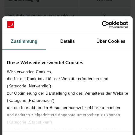
Installatietoebehoren in verpakking
Y
Max. werktemperatuur
110
Zustimmung
Details
Über Cookies
Max. werkdruk
1200
Diese Webseite verwendet Cookies
Lengte
578 mm
Wir verwenden Cookies,
die für die Funktionalität der Website erforderlich sind
Hoogte
1304 mm
(Kategorie „Notwendig“)
zur Optimierung der Darstellung und des Verhaltens der Website
Diepte
47 mm
(Kategorie „Präferenzen“)
um die Interaktion der Besucher nachvollziehbar zu machen
Oriëntatie
H
und dadurch zielgerichtete Angebote unterbreiten zu können
(Kategorie „Statistiken“)
CE certificaat
Y
zur Einbindung weiterer Dienste wie z.B. YouTube oder Bing