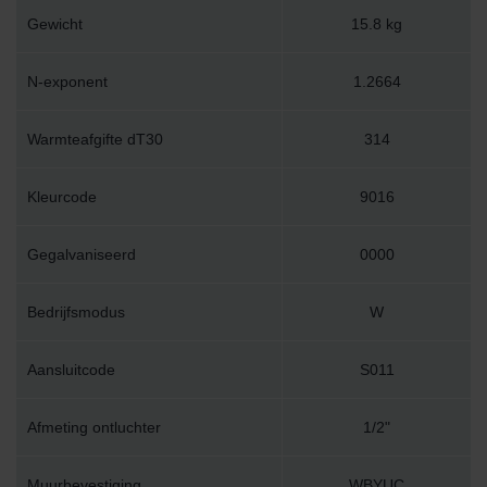
Gewicht
15.8 kg
N-exponent
1.2664
Warmteafgifte dT30
314
Kleurcode
9016
Gegalvaniseerd
0000
Bedrijfsmodus
W
Aansluitcode
S011
Afmeting ontluchter
1/2"
Muurbevestiging
WBYUC