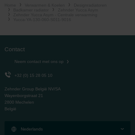
Home
Verwarmen & Koelen
Designradiatoren
Limitet Şirketi: Web Sitesi Çerezleri
Badkamer radiator
Zehnder Yucca Asym
Zehnder Group Nederland bv: Privacyverklaringen
Zehnder Yucca Asym - Centrale verwarming
Zehnder Group Sales International: Privacy Policy
Yucca-YA-130-060-S011-9016
Zehnder Group Schweiz AG: Datenschutz
Zehnder Polska Sp. z o.o.: Oświadczenie o ochronie
danych Zehnder
Zehnder Group UK Limited: Privacy Policy
Contact
Neem contact met ons op
+32 (0) 15 28 05 10
Zehnder Group België NV/SA
Wayenborgstraat 21
2800 Mechelen
België
Nederlands