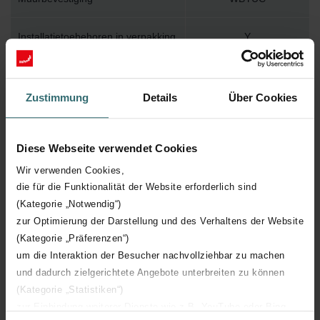
Installatietoebehoren in verpakking
Y
Max. werktemperatuur
110
Zustimmung
Details
Über Cookies
Max. werkdruk
1200
Diese Webseite verwendet Cookies
Lengte
578 mm
Wir verwenden Cookies,
die für die Funktionalität der Website erforderlich sind
Hoogte
1736 mm
(Kategorie „Notwendig“)
zur Optimierung der Darstellung und des Verhaltens der Website
Diepte
47 mm
(Kategorie „Präferenzen“)
um die Interaktion der Besucher nachvollziehbar zu machen
Oriëntatie
H
und dadurch zielgerichtete Angebote unterbreiten zu können
(Kategorie „Statistiken“)
CE certificaat
Y
zur Einbindung weiterer Dienste wie z.B. YouTube oder Bing