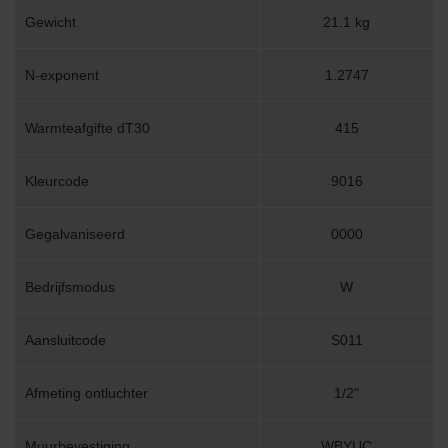
Gewicht
21.1 kg
N-exponent
1.2747
Warmteafgifte dT30
415
Kleurcode
9016
Gegalvaniseerd
0000
Bedrijfsmodus
W
Aansluitcode
S011
Afmeting ontluchter
1/2"
Muurbevestiging
WBYUC