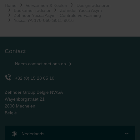
Home
Verwarmen & Koelen
Designradiatoren
Limitet Şirketi: Web Sitesi Çerezleri
Badkamer radiator
Zehnder Yucca Asym
Zehnder Group Nederland bv: Privacyverklaringen
Zehnder Yucca Asym - Centrale verwarming
Zehnder Group Sales International: Privacy Policy
Yucca-YA-170-060-S011-9016
Zehnder Group Schweiz AG: Datenschutz
Zehnder Polska Sp. z o.o.: Oświadczenie o ochronie
danych Zehnder
Zehnder Group UK Limited: Privacy Policy
Contact
Neem contact met ons op
+32 (0) 15 28 05 10
Zehnder Group België NV/SA
Wayenborgstraat 21
2800 Mechelen
België
Nederlands