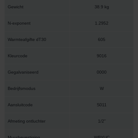
Gewicht
38.9 kg
N-exponent
1.2952
Warmteafgifte dT30
605
Kleurcode
9016
Gegalvaniseerd
0000
Bedrijfsmodus
W
Aansluitcode
S011
Afmeting ontluchter
1/2"
Muurbevestiging
WBYUC