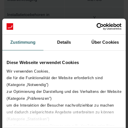
Installatietoebehoren in
Y
verpakking
Max. werktemperatuur
110
Zustimmung
Details
Über Cookies
Max. werkdruk
1200
Diese Webseite verwendet Cookies
Lengte
578 mm
Wir verwenden Cookies,
die für die Funktionalität der Website erforderlich sind
Hoogte
1736 mm
(Kategorie „Notwendig“)
zur Optimierung der Darstellung und des Verhaltens der Website
Diepte
64 mm
(Kategorie „Präferenzen“)
um die Interaktion der Besucher nachvollziehbar zu machen
Oriëntatie
H
und dadurch zielgerichtete Angebote unterbreiten zu können
(Kategorie „Statistiken“)
zur Einbindung weiterer Dienste wie z.B. YouTube oder Bing
CE certificaat
Y