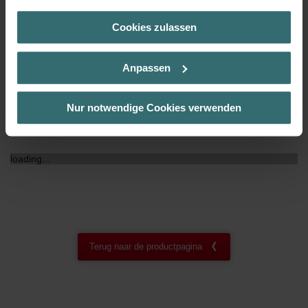
(Kategorie „Marketing“)
Cookies zulassen
Über „Details zeigen“ bzw. die Datenschutzerklärung erhalten
NF certificaat
00
Sie weitere Informationen. Durch die Auswahl der Kategorie
nehmen Sie die jeweiligen Cookies an oder lehnen sie ab. Bei
Anpassen
der Auswahl von „Statistiken“ willigen Sie ein, dass wir Ihren
Besuchsverlauf auf unserer Website verwenden, um Ihnen die
bestmögliche Nutzererfahrung zu ermöglichen und Ihnen
Nur notwendige Cookies verwenden
maßgeschneiderte Informationen basierend auf Ihren Interessen
Downloads
zur Verfügung zu stellen. Alle Einwilligungen können Sie
selbstverständlich über einen Link in der Datenschutzerklärung
loading...
widerrufen.
Datenschutzerklärung der Zehnder Group
Zehnder Group AG: Data Privacy
Zehnder Group België nv/sa: Déclarations de confidentialité
Zehnder Group Czech Republic s.r.o.: Zásady ochrany
Terug naar de productpagina
osobních údajů
Zehnder Group France: Protection des données
Zehnder Group Ibérica SAU: Política de privacidad
Zehnder Group Italia S.r.l.: Privacy