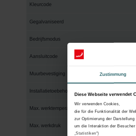
Kleurcode
Gegalvaniseerd
Bedrijfsmodus
Aansluitcode
Muurbevestiging
Zustimmung
Installatietoebehoren in verpakking
Diese Webseite verwendet 
Wir verwenden Cookies,
Max. werktemperatuur
die für die Funktionalität der We
zur Optimierung der Darstellung
Max. werkdruk
um die Interaktion der Besucher
„Statistiken“)