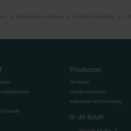
ren
Woonkamer radiatoren
Zehnder Charleston
Zeh
f
Producten
hnder
Ventilatie
emogelijkheden
Designradiatoren
Industriële luchtzuivering
! Awards
In de buurt
Installer locator