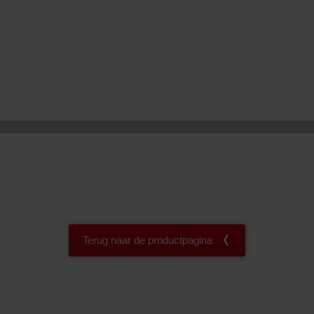
atenschutz
świadczenie o ochronie danych Zehnder
ivacy Policy
Terug naar de productpagina