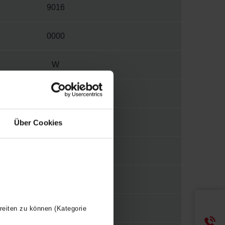
9016
0000
W
S001
N
Über Cookies
N
110
1000
reiten zu können (Kategorie