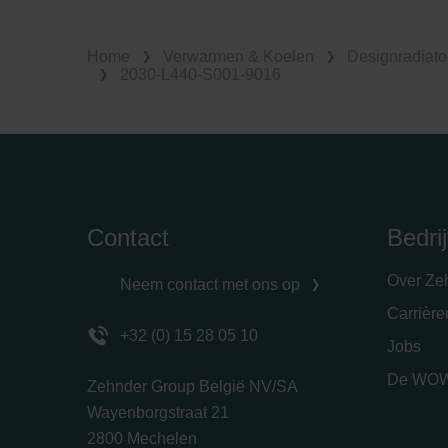
Home
Verwarmen & Koelen
Designradiato
2030-L440-S001-9016
Contact
Bedrij
Over Ze
Neem contact met ons op
Carrièr
+32 (0) 15 28 05 10
Jobs
De WOW
Zehnder Group België NV/SA
Wayenborgstraat 21
2800 Mechelen