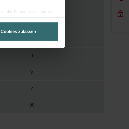
440 mm
wahl der Kategorie nehmen Sie
ir Ihren Besuchsverlauf auf
292 mm
geschneiderte Informationen
Cookies zulassen
ch über einen Link in der
62 mm
9
V
Y
00