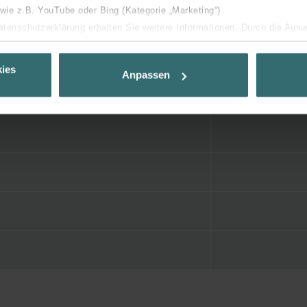
 wie z.B. YouTube oder Bing (Kategorie „Marketing“)
Datenschutzerklärung erhalten Sie weitere Informationen. Durch die Aus
ehnen sie ab. Bei der Auswahl von „Statistiken“ willigen Sie ein, dass w
Ihnen die bestmögliche Nutzererfahrung zu ermöglichen und Ihnen maß
ies
Anpassen
ur Verfügung zu stellen. Alle Einwilligungen können Sie selbstverständli
.
nder Group
cy
clarations de confidentialité
 s.r.o.: Zásady ochrany osobních údajů
tion des données
lítica de privacidad
ivacy
ndirme Sanayi ve Ticaret Limitet Şirketi: Web Sitesi Çerezleri
Privacyverklaringen
onal: Privacy Policy