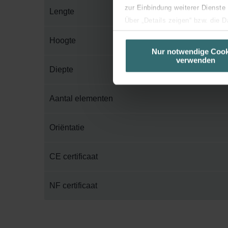
zur Einbindung weiterer Dienste
Lengte
Über „Details zeigen“ bzw. die 
die jeweiligen Cookies an oder l
Hoogte
unserer Website verwenden, um 
Nur notwendige Cook
verwenden
basierend auf Ihren Interessen z
Diepte
Datenschutzerklärung widerrufen
Aantal elementen
Datenschutzerklärung der Zeh
Zehnder Group AG: Data Priva
Zehnder Group België nv/sa: Dé
Oriëntatie
Zehnder Group Czech Republic
Zehnder Group France: Protec
CE certificaat
Zehnder Group Ibérica SAU: Po
Zehnder Group Italia S.r.l.: Pr
NF certificaat
Zehnder Group İç Mekan İklimle
Zehnder Group Nederland bv: 
Zehnder Group Sales Internati