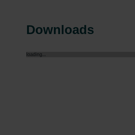
Zehnder Group Schweiz AG: D
Zehnder Polska Sp. z o.o.: O
Zehnder Group UK Limited: Pr
Downloads
loading...