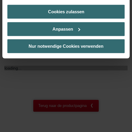
(Kategorie „Marketing“)
Cookies zulassen
Über „Details zeigen“ bzw. die Datenschutzerklärung erhalten
NF certificaat
00
Sie weitere Informationen. Durch die Auswahl der Kategorie
nehmen Sie die jeweiligen Cookies an oder lehnen sie ab. Bei
Anpassen
der Auswahl von „Statistiken“ willigen Sie ein, dass wir Ihren
Besuchsverlauf auf unserer Website verwenden, um Ihnen die
bestmögliche Nutzererfahrung zu ermöglichen und Ihnen
Nur notwendige Cookies verwenden
maßgeschneiderte Informationen basierend auf Ihren Interessen
Downloads
zur Verfügung zu stellen. Alle Einwilligungen können Sie
selbstverständlich über einen Link in der Datenschutzerklärung
loading...
widerrufen.
Datenschutzerklärung der Zehnder Group
Zehnder Group AG: Data Privacy
Zehnder Group België nv/sa: Déclarations de confidentialité
Zehnder Group Czech Republic s.r.o.: Zásady ochrany
Terug naar de productpagina
osobních údajů
Zehnder Group France: Protection des données
Zehnder Group Ibérica SAU: Política de privacidad
Zehnder Group Italia S.r.l.: Privacy