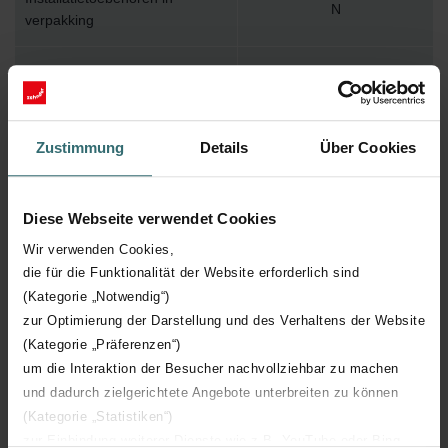
N
verpakking
Max. werktemperatuur
110
Max. werkdruk
1000
Zustimmung
Details
Über Cookies
Lengte
1177 mm
Diese Webseite verwendet Cookies
Hoogte
260 mm
Wir verwenden Cookies,
die für die Funktionalität der Website erforderlich sind
Diepte
62 mm
(Kategorie „Notwendig“)
zur Optimierung der Darstellung und des Verhaltens der Website
Aantal elementen
18
(Kategorie „Präferenzen“)
um die Interaktion der Besucher nachvollziehbar zu machen
Oriëntatie
V
und dadurch zielgerichtete Angebote unterbreiten zu können
(Kategorie „Statistiken“)
zur Einbindung weiterer Dienste wie z.B. YouTube oder Bing
CE certificaat
Y