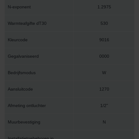
N-exponent
1.2975
Warmteafgifte dT30
530
Kleurcode
9016
Gegalvaniseerd
0000
Bedrijfsmodus
W
Aansluitcode
1270
Afmeting ontluchter
1/2"
Muurbevestiging
N
Installatietoebehoren in