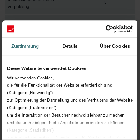
N
verpakking
Max. werktemperatuur
110
Max. werkdruk
1000
Zustimmung
Details
Über Cookies
Lengte
2802 mm
Diese Webseite verwendet Cookies
Hoogte
260 mm
Wir verwenden Cookies,
die für die Funktionalität der Website erforderlich sind
Diepte
62 mm
(Kategorie „Notwendig“)
zur Optimierung der Darstellung und des Verhaltens der Website
Aantal elementen
43
(Kategorie „Präferenzen“)
um die Interaktion der Besucher nachvollziehbar zu machen
Oriëntatie
V
und dadurch zielgerichtete Angebote unterbreiten zu können
(Kategorie „Statistiken“)
zur Einbindung weiterer Dienste wie z.B. YouTube oder Bing
CE certificaat
Y