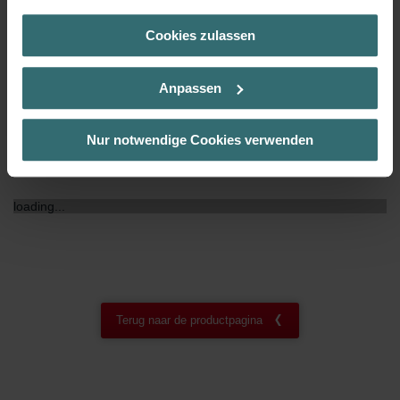
(Kategorie „Marketing“)
Cookies zulassen
Über „Details zeigen“ bzw. die Datenschutzerklärung erhalten
NF certificaat
00
Sie weitere Informationen. Durch die Auswahl der Kategorie
nehmen Sie die jeweiligen Cookies an oder lehnen sie ab. Bei
Anpassen
der Auswahl von „Statistiken“ willigen Sie ein, dass wir Ihren
Besuchsverlauf auf unserer Website verwenden, um Ihnen die
bestmögliche Nutzererfahrung zu ermöglichen und Ihnen
Nur notwendige Cookies verwenden
maßgeschneiderte Informationen basierend auf Ihren Interessen
Downloads
zur Verfügung zu stellen. Alle Einwilligungen können Sie
selbstverständlich über einen Link in der Datenschutzerklärung
loading...
widerrufen.
Datenschutzerklärung der Zehnder Group
Zehnder Group AG: Data Privacy
Zehnder Group België nv/sa: Déclarations de confidentialité
Zehnder Group Czech Republic s.r.o.: Zásady ochrany
Terug naar de productpagina
osobních údajů
Zehnder Group France: Protection des données
Zehnder Group Ibérica SAU: Política de privacidad
Zehnder Group Italia S.r.l.: Privacy