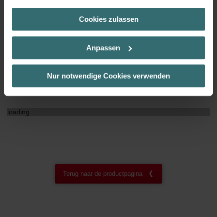
(Kategorie „Marketing“)
Cookies zulassen
Über „Details zeigen“ bzw. die Datenschutzerklärung erhalten
NF certificaat
00
Sie weitere Informationen. Durch die Auswahl der Kategorie
nehmen Sie die jeweiligen Cookies an oder lehnen sie ab. Bei
Anpassen
der Auswahl von „Statistiken“ willigen Sie ein, dass wir Ihren
Besuchsverlauf auf unserer Website verwenden, um Ihnen die
bestmögliche Nutzererfahrung zu ermöglichen und Ihnen
Nur notwendige Cookies verwenden
maßgeschneiderte Informationen basierend auf Ihren Interessen
Downloads
zur Verfügung zu stellen. Alle Einwilligungen können Sie
selbstverständlich über einen Link in der Datenschutzerklärung
loading...
widerrufen.
Datenschutzerklärung der Zehnder Group
Zehnder Group AG: Data Privacy
Zehnder Group België nv/sa: Déclarations de confidentialité
Zehnder Group Czech Republic s.r.o.: Zásady ochrany
Terug naar de productpagina
osobních údajů
Zehnder Group France: Protection des données
Zehnder Group Ibérica SAU: Política de privacidad
Zehnder Group Italia S.r.l.: Privacy