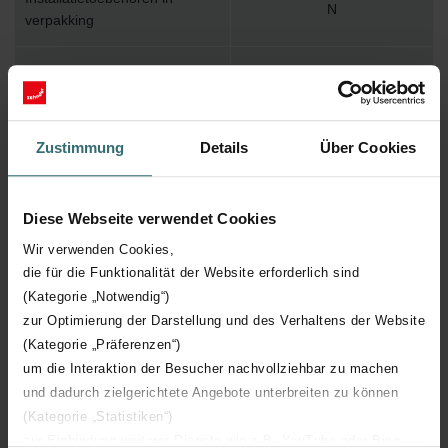
N
verpakking
Max. werktemperatuur
110
Max. werkdruk
1000
Zustimmung
Details
Über Cookies
Lengte
854 mm
Diese Webseite verwendet Cookies
Hoogte
408 mm
Wir verwenden Cookies,
die für die Funktionalität der Website erforderlich sind
Diepte
62 mm
(Kategorie „Notwendig“)
zur Optimierung der Darstellung und des Verhaltens der Website
Aantal elementen
18
(Kategorie „Präferenzen“)
um die Interaktion der Besucher nachvollziehbar zu machen
Oriëntatie
V
und dadurch zielgerichtete Angebote unterbreiten zu können
(Kategorie „Statistiken“)
zur Einbindung weiterer Dienste wie z.B. YouTube oder Bing
CE certificaat
Y