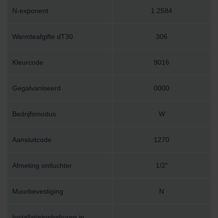
N-exponent
1.2584
Warmteafgifte dT30
306
Kleurcode
9016
Gegalvaniseerd
0000
Bedrijfsmodus
W
Aansluitcode
1270
Afmeting ontluchter
1/2"
Muurbevestiging
N
Installatietoebehoren in