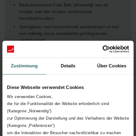
Badkamervariant Folio Belt, afhankelijk van de
hoogte, met één of twee verchroomde
handdoekhouders
Verkrijgbaar met conventionele aansluitingen of met
een volledig nieuw ontwikkelde geïntegreerde
ventielvariant
Verkrijgbaar in alle kleuren van de Zehnder
kleurenkaart of verchroomd
Naar keuze ook in geanodiseerd aluminium
Zustimmung
Details
Über Cookies
Verkrijgbaar voor centrale verwarming of elektrische
verwarming met programmeerbare bediening
Diese Webseite verwendet Cookies
In kleur gelakte handdoekstangen zijn verkrijgbaar in
dezelfde kleur als de handdoekradiator of kunnen
Wir verwenden Cookies,
afzonderlijk als accessoire worden besteld in een
die für die Funktionalität der Website erforderlich sind
andere kleur (optioneel)
(Kategorie „Notwendig“)
zur Optimierung der Darstellung und des Verhaltens der Website
Meer tonen
(Kategorie „Präferenzen“)
um die Interaktion der Besucher nachvollziehbar zu machen