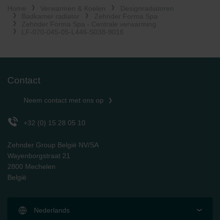
Home
Verwarmen & Koelen
Designradiatoren
Limitet Şirketi: Web Sitesi Çerezleri
Badkamer radiator
Zehnder Forma Spa
Zehnder Group Nederland bv: Privacyverklaringen
Zehnder Forma Spa - Centrale verwarming
Zehnder Group Sales International: Privacy Policy
LF-070-045-05-L446-S038-9016
Zehnder Group Schweiz AG: Datenschutz
Zehnder Polska Sp. z o.o.: Oświadczenie o ochronie
danych Zehnder
Zehnder Group UK Limited: Privacy Policy
Contact
Neem contact met ons op
+32 (0) 15 28 05 10
Zehnder Group België NV/SA
Wayenborgstraat 21
2800 Mechelen
België
Nederlands