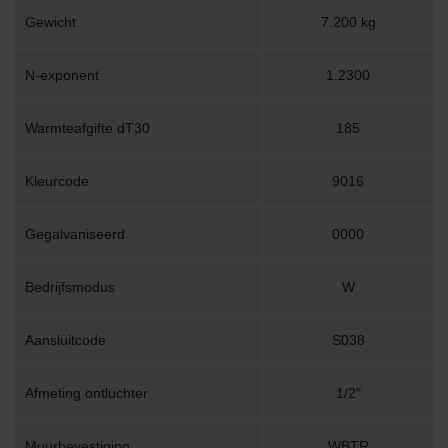
Gewicht
7.200 kg
N-exponent
1.2300
Warmteafgifte dT30
185
Kleurcode
9016
Gegalvaniseerd
0000
Bedrijfsmodus
W
Aansluitcode
S038
Afmeting ontluchter
1/2"
Muurbevestiging
WBTR