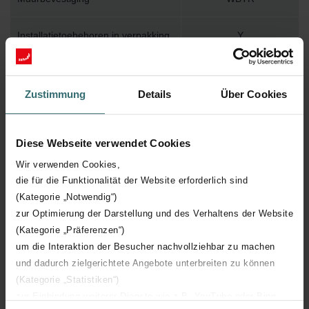
Installatietoebehoren in verpakking
Y
Max. werktemperatuur
120
Zustimmung
Details
Über Cookies
Max. werkdruk
1200
Diese Webseite verwendet Cookies
Lengte
446 mm
Wir verwenden Cookies,
die für die Funktionalität der Website erforderlich sind
Hoogte
721 mm
(Kategorie „Notwendig“)
zur Optimierung der Darstellung und des Verhaltens der Website
Diepte
60 mm
(Kategorie „Präferenzen“)
um die Interaktion der Besucher nachvollziehbar zu machen
Oriëntatie
H
und dadurch zielgerichtete Angebote unterbreiten zu können
(Kategorie „Statistiken“)
CE certificaat
Y
zur Einbindung weiterer Dienste wie z.B. YouTube oder Bing