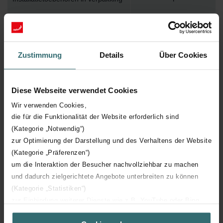
Max. werktemperatuur
120
Max. werkdruk
1200
Zustimmung
Details
Über Cookies
Lengte
596 mm
Diese Webseite verwendet Cookies
Hoogte
1161 mm
Wir verwenden Cookies,
die für die Funktionalität der Website erforderlich sind
(Kategorie „Notwendig“)
Diepte
82 mm
zur Optimierung der Darstellung und des Verhaltens der Website
(Kategorie „Präferenzen“)
Oriëntatie
H
um die Interaktion der Besucher nachvollziehbar zu machen
und dadurch zielgerichtete Angebote unterbreiten zu können
CE certificaat
Y
(Kategorie „Statistiken“)
zur Einbindung weiterer Dienste wie z.B. YouTube oder Bing
NF certificaat
00
(Kategorie „Marketing“)