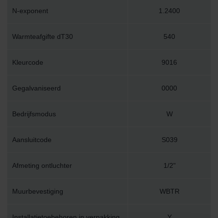
N-exponent
1.2400
Warmteafgifte dT30
540
Kleurcode
9016
Gegalvaniseerd
0000
Bedrijfsmodus
W
Aansluitcode
S039
Afmeting ontluchter
1/2"
Muurbevestiging
WBTR
Installatietoebehoren in verpakking
Y