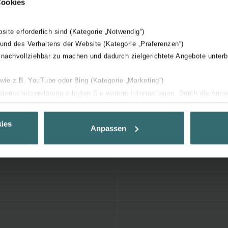
Cookies
bsite erforderlich sind (Kategorie „Notwendig“)
 und des Verhaltens der Website (Kategorie „Präferenzen“)
 nachvollziehbar zu machen und dadurch zielgerichtete Angebote unterb
 wie z.B. YouTube oder Bing (Kategorie „Marketing“)
Datenschutzerklärung erhalten Sie weitere Informationen. Durch die Aus
ehnen sie ab. Bei der Auswahl von „Statistiken“ willigen Sie ein, dass w
Ihnen die bestmögliche Nutzererfahrung zu ermöglichen und Ihnen maß
ies
Anpassen
ur Verfügung zu stellen. Alle Einwilligungen können Sie selbstverständli
.
nder Group
cy
clarations de confidentialité
 s.r.o.: Zásady ochrany osobních údajů
tion des données