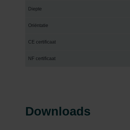
Zehnder Group Ibérica SAU: Po
Diepte
Zehnder Group Italia S.r.l.: Pr
Zehnder Group İç Mekan İklimle
Oriëntatie
Zehnder Group Nederland bv: 
Zehnder Group Sales Internati
CE certificaat
Zehnder Group Schweiz AG: D
Zehnder Polska Sp. z o.o.: O
NF certificaat
Zehnder Group UK Limited: Pr
Downloads