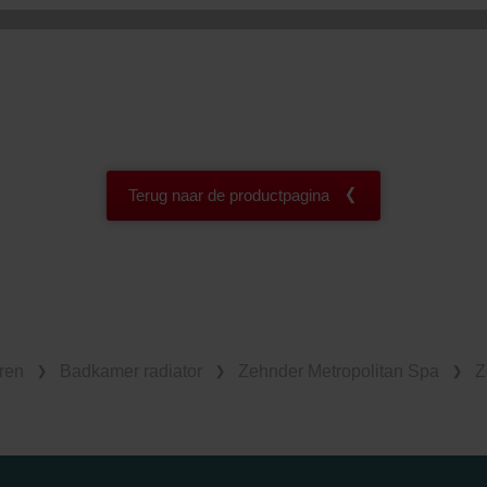
Terug naar de productpagina
ren
Badkamer radiator
Zehnder Metropolitan Spa
Z