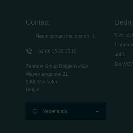
Contact
Bedrij
Over Ze
Neem contact met ons op
Carrièr
+32 (0) 15 28 05 10
Jobs
De WOW
Zehnder Group België NV/SA
Wayenborgstraat 21
2800 Mechelen
België
Nederlands