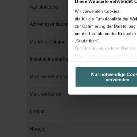
Diese Webseite verwendet 
Aansluitcode
Wir verwenden Cookies,
die für die Funktionalität der We
Afmeting ontluchter
zur Optimierung der Darstellung
um die Interaktion der Besucher
„Statistiken“)
Muurbevestiging
zur Einbindung weiterer Dienste
Über „Details zeigen“ bzw. die 
Installatietoebehoren in verpakking
die jeweiligen Cookies an oder l
unserer Website verwenden, um 
Nur notwendige Cook
Max. werktemperatuur
verwenden
basierend auf Ihren Interessen z
Datenschutzerklärung widerrufen
Max. werkdruk
Datenschutzerklärung der Zeh
Lengte
Zehnder Group AG: Data Priva
Zehnder Group België nv/sa: Dé
Zehnder Group Czech Republic
Hoogte
Zehnder Group France: Protec