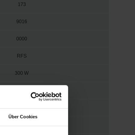
173
9016
0000
RFS
300 W
230 V
2
Über Cookies
M