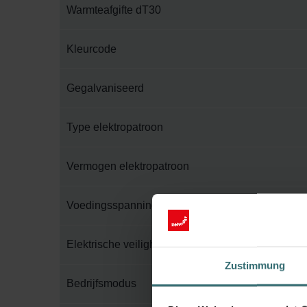
Warmteafgifte dT30
Kleurcode
Gegalvaniseerd
Type elektropatroon
Vermogen elektropatroon
Voedingsspanning
Elektrische veiligheidsklasse
Zustimmung
Bedrijfsmodus