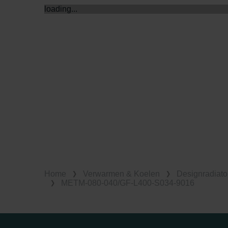
loading...
Home
Verwarmen & Koelen
Designradiato
METM-080-040/GF-L400-S034-9016