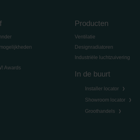
f
Producten
hnder
Ventilatie
emogelijkheden
Designradiatoren
Industriële luchtzuivering
! Awards
In de buurt
Installer locator
Showroom locator
Groothandels