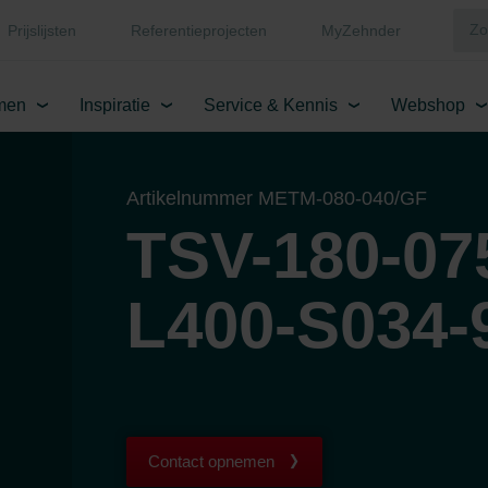
Prijslijsten
Referentieprojecten
MyZehnder
men
Inspiratie
Service & Kennis
Webshop
Artikelnummer METM-080-040/GF
TSV-180-07
L400-S034-
Contact opnemen