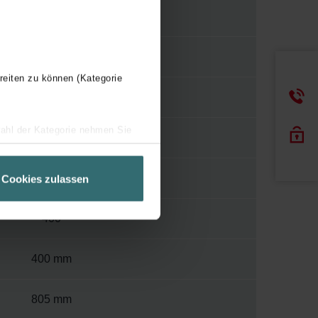
S034
1/2"
reiten zu können (Kategorie
WBMET
wahl der Kategorie nehmen Sie
Y
ir Ihren Besuchsverlauf auf
geschneiderte Informationen
110
Cookies zulassen
ch über einen Link in der
400
400 mm
805 mm