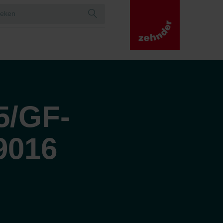
5/GF-
9016