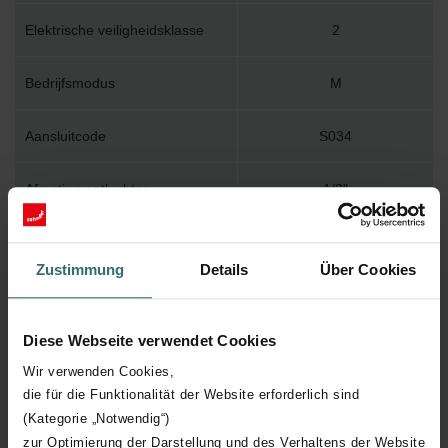
Elektrische veiligheidsklasse
2
Bedrijfsmodus
M
Aansluitcode
S034
Afmeting ontluchter
1/2"
Muurbevestiging
WBMET
Zustimmung
Details
Über Cookies
Installatietoebehoren in
Y
verpakking
Diese Webseite verwendet Cookies
Max. werktemperatuur
110
Wir verwenden Cookies,
die für die Funktionalität der Website erforderlich sind
(Kategorie „Notwendig“)
Max. werkdruk
400
zur Optimierung der Darstellung und des Verhaltens der Website