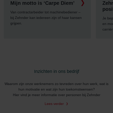
Mijn motto is ‘Carpe Diem’
Zehn
Zehnder Group Sales International: Privacy Policy
posi
Zehnder Group Schweiz AG: Datenschutz
Van contractarbeider tot machinebediener –
Zehnder Polska Sp. z o.o.: Oświadczenie o ochronie
bij Zehnder kan iedereen zijn of haar kansen
Je bep
danych Zehnder
grijpen.
en moe
Zehnder Group UK Limited: Privacy Policy
carrièr
Inzichten in ons bedrijf
Waarom zijn onze werknemers zo tevreden over hun werk, wat is
hun motivatie en wat zijn hun toekomstwensen?
Hier vind je meer informatie over personen bij Zehnder
Lees verder