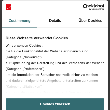
‘Young Zehnder’ werd opgericht in januari 2022. We willen jonge
professionals binnen Zehnder de mogelijkheid geven om te
netwerken, ongeacht de afdeling, en bruggen bouwen tussen
hoger onderwijs en carrières. Het programma stimuleert
Zustimmung
Details
Über Cookies
persoonlijke contacten tussen en ondersteunt de persoonlijke
ontwikkeling van collega’s die zich in dezelfde levensfase
bevinden. Het is echt een geweldig programma en Zehnder geeft
Diese Webseite verwendet Cookies
ons de tijd en ruimte voor bijeenkomsten en workshops. Deze
Wir verwenden Cookies,
uitwisseling van informatie is zeer belangrijk - het is ongelooflijk
die für die Funktionalität der Website erforderlich sind
waardevol voor mij omdat we op deze manier goed met elkaar
kunnen communiceren.”
(Kategorie „Notwendig“)
zur Optimierung der Darstellung und des Verhaltens der Website
Een blik in de toekomst: wat zijn je beroepsmatige plannen
(Kategorie „Präferenzen“)
voor de komende jaren?
um die Interaktion der Besucher nachvollziehbar zu machen
und dadurch zielgerichtete Angebote unterbreiten zu können
“Ik hou van werken op een procesgerichte manier. Misschien in
een groter team of binnen een afdeling met meer
(Kategorie „Statistiken“)
verantwoordelijkheden. Ik denk ook aan een leidinggevende
zur Einbindung weiterer Dienste wie z.B. YouTube oder Bing
functie - als manager.”
(Kategorie „Marketing“)
Cookies zulassen
Über „Details zeigen“ bzw. die Datenschutzerklärung erhalten
Sie weitere Informationen. Durch die Auswahl der Kategorie