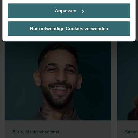
nehmen Sie die jeweiligen Cookies an oder lehnen sie ab. Bei
Anpassen
der Auswahl von „Statistiken“ willigen Sie ein, dass wir Ihren
Besuchsverlauf auf unserer Website verwenden, um Ihnen die
Meer verhalen
bestmögliche Nutzererfahrung zu ermöglichen und Ihnen
Nur notwendige Cookies verwenden
maßgeschneiderte Informationen basierend auf Ihren Interessen
zur Verfügung zu stellen. Alle Einwilligungen können Sie
selbstverständlich über einen Link in der Datenschutzerklärung
widerrufen.
Datenschutzerklärung der Zehnder Group
Zehnder Group AG: Data Privacy
Zehnder Group België nv/sa: Déclarations de confidentialité
Zehnder Group Czech Republic s.r.o.: Zásady ochrany
osobních údajů
Zehnder Group France: Protection des données
Zehnder Group Ibérica SAU: Política de privacidad
Zehnder Group Italia S.r.l.: Privacy
Zehnder Group İç Mekan İklimlendirme Sanayi ve Ticaret
Limitet Şirketi: Web Sitesi Çerezleri
Bilele, Machinebediener
Sabrin
Zehnder Group Nederland bv: Privacyverklaringen